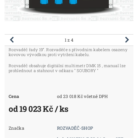
1
z 4
Rozvaděč řady 19“. Rozvaděče s přívodním kabelem osazeny
kovovou vývodkou proti vytržení kabelu.
Rozvaděč obsahuje digitální multimetr DMK 15 , manual lze
prohlednout a stahnout v odkazu " SOUBORY "
Cena
od 23 018 Kč včetně DPH
od 19 023 Kč
/ ks
Značka
ROZVADĚČ-SHOP