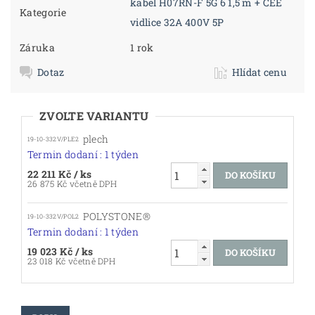
kabel H07RN-F 5G 6 1,5 m + CEE
Kategorie
vidlice 32A 400V 5P
Záruka
1 rok
Dotaz
Hlídat cenu
ZVOLTE VARIANTU
plech
19-10-332V/PLE2
Termin dodaní : 1 týden
22 211 Kč
/ ks
26 875 Kč včetně DPH
POLYSTONE®
19-10-332V/POL2
Termin dodaní : 1 týden
19 023 Kč
/ ks
23 018 Kč včetně DPH