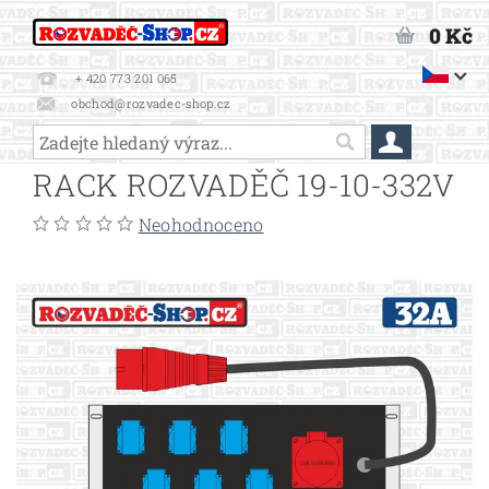
0 Kč
+ 420 773 201 065
obchod@rozvadec-shop.cz
RACK ROZVADĚČ 19-10-332V
Neohodnoceno