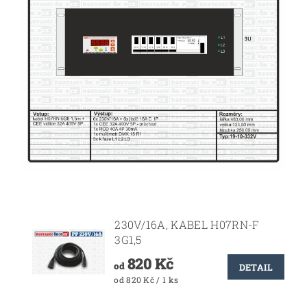
230V/16A, KABEL H07RN-F
3G1,5
820 Kč
od
DETAIL
od 820 Kč / 1 ks