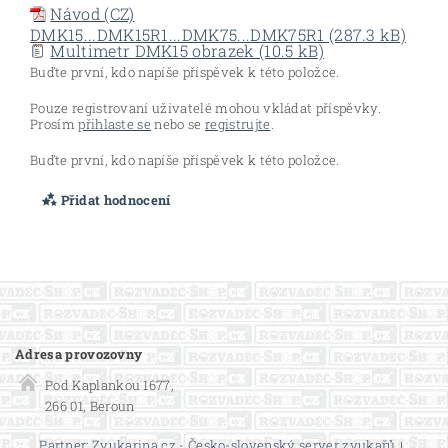
Návod (CZ)
DMK15...DMK15R1...DMK75...DMK75R1 (287.3 kB)
Multimetr DMK15 obrazek (10.5 kB)
Buďte první, kdo napíše příspěvek k této položce.
Pouze registrovaní uživatelé mohou vkládat příspěvky.
Prosím
přihlaste se
nebo se
registrujte
.
Buďte první, kdo napíše příspěvek k této položce.
Přidat hodnocení
Adresa provozovny
Pod Kaplankou 1677,
266 01, Beroun
Partner: Zvukarina.cz - Česko-slovenský server zvukařů
|