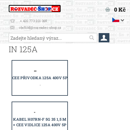
0 Kč
+ 420 773 201 065
obchod@rozvadec-shop.cz
IN 125A
CEE PŘIVODKA 125A 400V 5P
KABEL H07RN-F 5G 35 1,5 M
+ CEE VIDLICE 125A 400V 5P