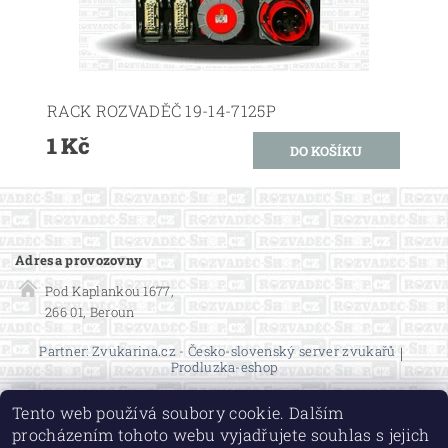
RACK ROZVADĚČ 19-14-7125P
1 Kč
Adresa provozovny
Pod Kaplankou 1677,
266 01, Beroun
Partner: Zvukarina.cz - Česko-slovenský server zvukařů
|
Prodluzka-eshop
Tento web používá soubory cookie. Dalším
procházením tohoto webu vyjadřujete souhlas s jejich