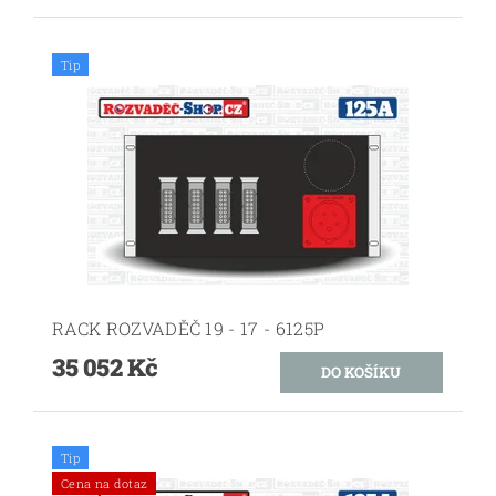
Tip
RACK ROZVADĚČ 19 - 17 - 6125P
35 052 Kč
Tip
Cena na dotaz