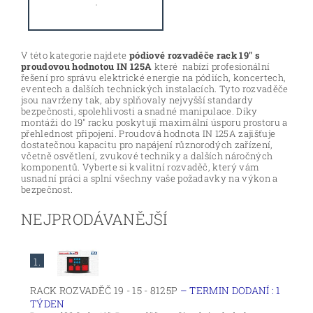
V této kategorie najdete
pódiové rozvaděče rack 19" s
proudovou hodnotou IN 125A
které nabízí profesionální
řešení pro správu elektrické energie na pódiích, koncertech,
eventech a dalších technických instalacích. Tyto rozvaděče
jsou navrženy tak, aby splňovaly nejvyšší standardy
bezpečnosti, spolehlivosti a snadné manipulace. Díky
montáži do 19" racku poskytují maximální úsporu prostoru a
přehlednost připojení. Proudová hodnota IN 125A zajišťuje
dostatečnou kapacitu pro napájení různorodých zařízení,
včetně osvětlení, zvukové techniky a dalších náročných
komponentů. Vyberte si kvalitní rozvaděč, který vám
usnadní práci a splní všechny vaše požadavky na výkon a
bezpečnost.
NEJPRODÁVANĚJŠÍ
1.
RACK ROZVADĚČ 19 - 15 - 8125P
–
TERMIN DODANÍ : 1
TÝDEN