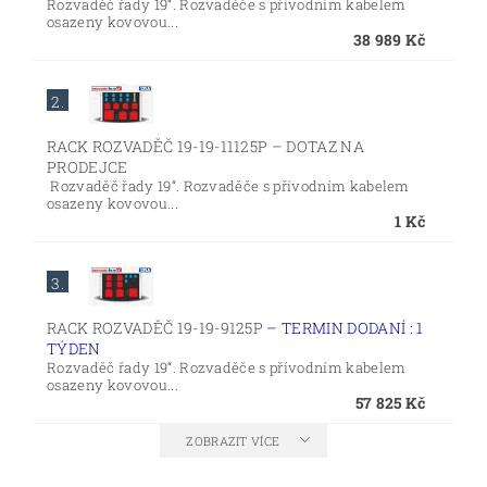
Rozvaděč řady 19“. Rozvaděče s přívodním kabelem
osazeny kovovou...
38 989 Kč
2.
RACK ROZVADĚČ 19-19-11125P
–
DOTAZ NA
PRODEJCE
Rozvaděč řady 19“. Rozvaděče s přívodním kabelem
osazeny kovovou...
1 Kč
3.
RACK ROZVADĚČ 19-19-9125P
–
TERMIN DODANÍ : 1
TÝDEN
Rozvaděč řady 19“. Rozvaděče s přívodním kabelem
osazeny kovovou...
57 825 Kč
ZOBRAZIT VÍCE