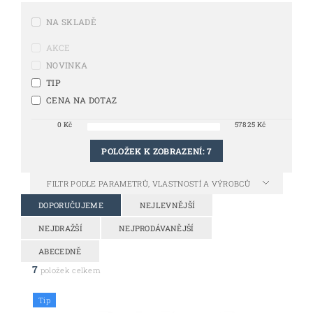
NA SKLADĚ
AKCE
NOVINKA
TIP
CENA NA DOTAZ
0
Kč
57825
Kč
POLOŽEK K ZOBRAZENÍ:
7
FILTR PODLE PARAMETRŮ, VLASTNOSTÍ A VÝROBCŮ
DOPORUČUJEME
NEJLEVNĚJŠÍ
NEJDRAŽŠÍ
NEJPRODÁVANĚJŠÍ
ABECEDNĚ
7
položek celkem
Tip