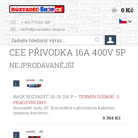
0 Kč
+ 420 773 201 065
obchod@rozvadec-shop.cz
CEE PŘIVODKA 16A 400V 5P
NEJPRODÁVANĚJŠÍ
1.
RACK ROZVADĚČ 19-19-216 P
–
TERMIN DODANÍ : 3
PRACOVNÍ DNY
Rozvaděč řady 19“. Rozvaděče s přívodním kabelem
osazeny kovovou...
9 364 Kč
2.