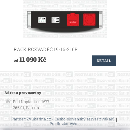
RACK ROZVADĚČ 19-16-216P
11 090 Kč
od
DETAIL
Adresa provozovny
Pod Kaplankou 1677,
266 01, Beroun
Partner: Zvukarina.cz - Česko-slovenský server zvukařů
|
Prodluzka-eshop