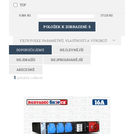
TIP
6386
Kč
17125
Kč
POLOŽEK K ZOBRAZENÍ:
5
FILTR PODLE PARAMETRŮ, VLASTNOSTÍ A VÝROBCŮ
DOPORUČUJEME
NEJLEVNĚJŠÍ
NEJDRAŽŠÍ
NEJPRODÁVANĚJŠÍ
ABECEDNĚ
5
položek celkem