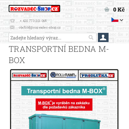
0 Kč
+ 420 773 201 065
obchod@rozvadec-shop.cz
TRANSPORTNÍ BEDNA M-
BOX