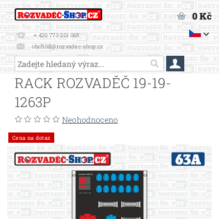
0 Kč
+ 420 773 201 065
obchod@rozvadec-shop.cz
RACK ROZVADĚČ 19-19-
1263P
Neohodnoceno
Cena na dotaz