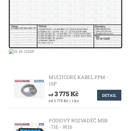
MULTICORE KABEL PPM -
16P
3 775 Kč
od
DETAIL
od 3 775 Kč / 1 ks
PÓDIOVÝ ROZVADĚČ MSB
-716 - W16