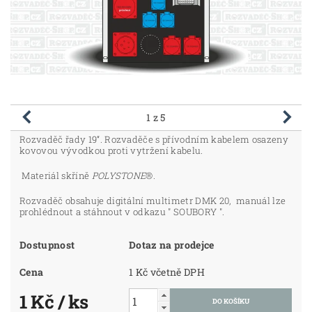
1
z 5
Rozvaděč řady 19“. Rozvaděče s přívodním kabelem osazeny
kovovou vývodkou proti vytržení kabelu.
Materiál skříně
POLYSTONE
®.
Rozvaděč obsahuje digitální multimetr DMK 20, manuál lze
prohlédnout a stáhnout v odkazu " SOUBORY ".
Dostupnost
Dotaz na prodejce
Cena
1 Kč včetně DPH
1 Kč
/ ks