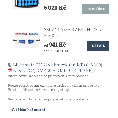
6 020 Kč
230V/16A/3P, KABEL H07RN-
F 3G2,5
941 Kč
od
DETAIL
od 941 Kč / 1 ks
Multimetr DMK2x obrazek (1,6 MB) (1.6 MB)
Návod (CZ) DMK20 – DMK50 (409.9 kB)
Buďte první, kdo napíše příspěvek k této položce.
Pouze registrovaní uživatelé mohou vkládat příspěvky.
Prosím
přihlaste se
nebo se
registrujte
.
Buďte první, kdo napíše příspěvek k této položce.
Přidat hodnocení