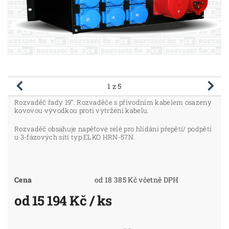
1
z 5
Rozvaděč řady 19“. Rozvaděče s přívodním kabelem osazeny
kovovou vývodkou proti vytržení kabelu.
Rozvaděč obsahuje napěťové relé pro hlídání přepětí/ podpětí
u 3-fázových sítí typ ELKO HRN-57N.
Cena
od 18 385 Kč včetně DPH
od 15 194 Kč
/ ks