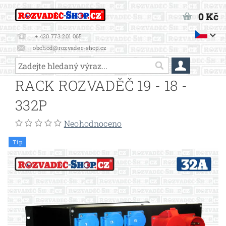
0 Kč
+ 420 773 201 065
obchod@rozvadec-shop.cz
RACK ROZVADĚČ 19 - 18 -
332P
Neohodnoceno
Tip