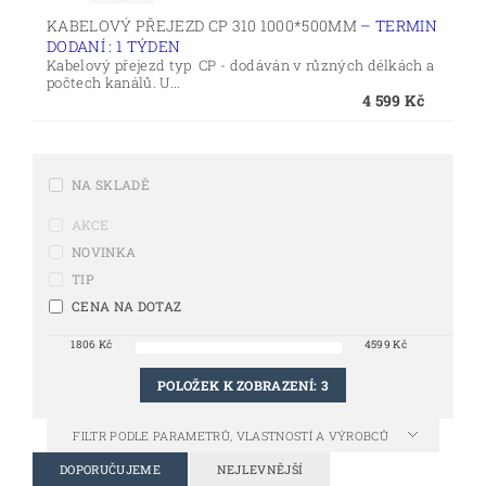
KABELOVÝ PŘEJEZD CP 310 1000*500MM
–
TERMIN
DODANÍ : 1 TÝDEN
Kabelový přejezd typ CP - dodáván v různých délkách a
počtech kanálů. U...
4 599 Kč
NA SKLADĚ
AKCE
NOVINKA
TIP
CENA NA DOTAZ
1806
Kč
4599
Kč
POLOŽEK K ZOBRAZENÍ:
3
FILTR PODLE PARAMETRŮ, VLASTNOSTÍ A VÝROBCŮ
DOPORUČUJEME
NEJLEVNĚJŠÍ