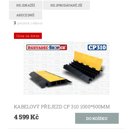
NEJDRAŽŠÍ
NEJPRODÁVANĚJŠÍ
ABECEDNĚ
3
položek celkem
Cena na dotaz
KABELOVÝ PŘEJEZD CP 310 1000*500MM
4 599 Kč