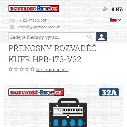
0 Kč
+ 420 773 201 065
obchod@rozvadec-shop.cz
PŘENOSNÝ ROZVADĚČ
KUFR HPB-173-V32
Neohodnoceno