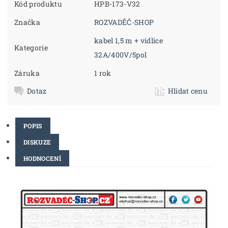
Kód produktu
HPB-173-V32
Značka
ROZVADĚČ-SHOP
kabel 1,5 m + vidlice
Kategorie
32A/400V/5pol
Záruka
1 rok
Dotaz
Hlídat cenu
POPIS
DISKUZE
HODNOCENÍ