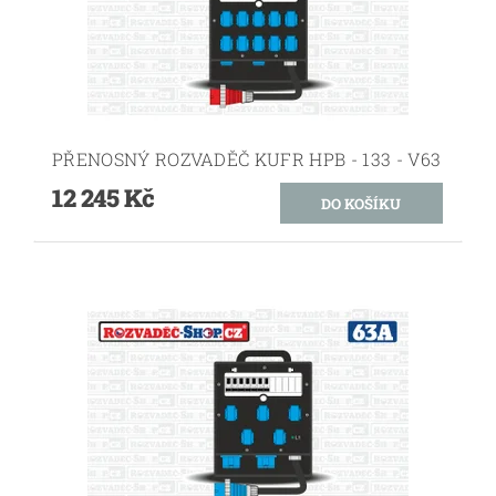
PŘENOSNÝ ROZVADĚČ KUFR HPB - 133 - V63
12 245 Kč