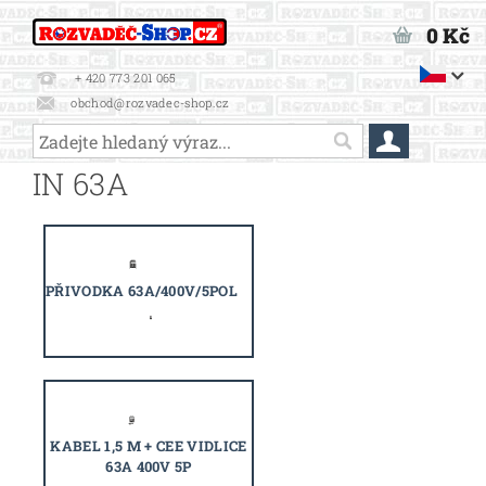
0 Kč
+ 420 773 201 065
obchod@rozvadec-shop.cz
IN 63A
PŘIVODKA 63A/400V/5POL
KABEL 1,5 M + CEE VIDLICE
63A 400V 5P