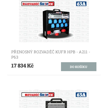
PŘENOSNÝ ROZVADĚČ KUFR HPB - A211 -
P63
17 834 Kč