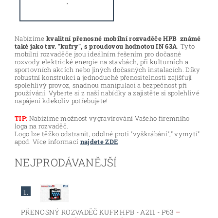
Nabízíme
kvalitní přenosné mobilní rozvaděče HPB známé
také jako tzv. "kufry", s proudovou hodnotou IN 63A
. Tyto
mobilní rozvaděče jsou ideálním řešením pro dočasné
rozvody elektrické energie na stavbách, při kulturních a
sportovních akcích nebo jiných dočasných instalacích. Díky
robustní konstrukci a jednoduché přenositelnosti zajišťují
spolehlivý provoz, snadnou manipulaci a bezpečnost při
používání. Vyberte si z naší nabídky a zajistěte si spolehlivé
napájení kdekoliv potřebujete!
TIP:
Nabízíme možnost vygravírování Vašeho firemního
loga na rozvaděč.
Logo lze těžko odstranit, odolné proti "vyškrábání"," vymytí"
apod. Více informací
najdete ZDE
NEJPRODÁVANĚJŠÍ
1.
PŘENOSNÝ ROZVADĚČ KUFR HPB - A211 - P63
–