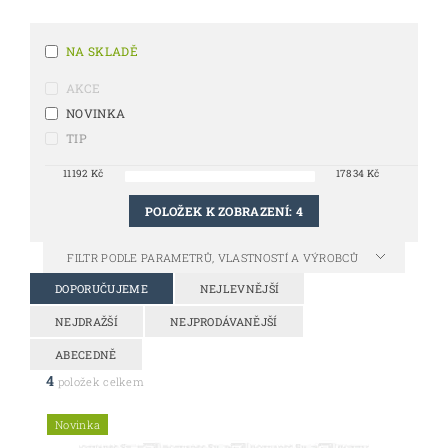
NA SKLADĚ
AKCE
NOVINKA
TIP
11192
Kč
17834
Kč
POLOŽEK K ZOBRAZENÍ:
4
FILTR PODLE PARAMETRŮ, VLASTNOSTÍ A VÝROBCŮ
DOPORUČUJEME
NEJLEVNĚJŠÍ
NEJDRAŽŠÍ
NEJPRODÁVANĚJŠÍ
ABECEDNĚ
4
položek celkem
Novinka