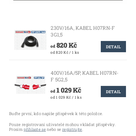
230V/16A, KABEL H07RN-F
3G1,5
820 Kč
od
DETAIL
od 820 Kč / 1 ks
400V/16A/5P, KABEL H07RN-
F 5G2,5
1 029 Kč
od
DETAIL
od 1 029 Kč / 1 ks
Buďte první, kdo napíše příspěvek k této položce.
Pouze registrovaní uživatelé mohou vkládat příspěvky.
Prosím
přihlaste se
nebo se
registrujte
.