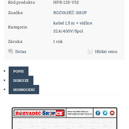
Kód produktu
HPB-125-V32
Značka
ROZVADĚČ-SHOP
kabel 1,5 m + vidlice
Kategorie
32A/400V/5pol
Záruka
1 rok
Dotaz
Hlídat cenu
POPIS
DISKUZE
HODNOCENÍ