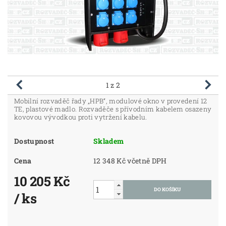
1
z 2
Mobilní rozvaděč řady „HPB“, modulové okno v provedení 12
TE, plastové madlo. Rozvaděče s přívodním kabelem osazeny
kovovou vývodkou proti vytržení kabelu.
Dostupnost
Skladem
Cena
12 348 Kč včetně DPH
10 205 Kč
/ ks