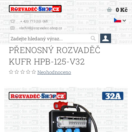
0 Kč
+ 420 773 201 065
obchod@rozvadec-shop.cz
PŘENOSNÝ ROZVADĚČ
KUFR HPB-125-V32
Neohodnoceno