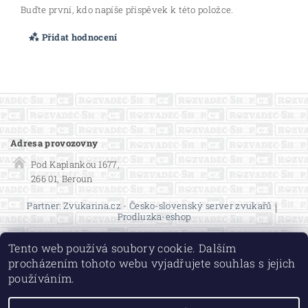
Buďte první, kdo napíše příspěvek k této položce.
Přidat hodnocení
Adresa provozovny
Pod Kaplankou 1677,
266 01, Beroun
Partner: Zvukarina.cz - Česko-slovenský server zvukařů
|
Prodluzka-eshop
Tento web používá soubory cookie. Dalším
procházením tohoto webu vyjadřujete souhlas s jejich
používáním.
2026 ©
Rozvaděč-shop.cz
, všechna práva vyhrazena