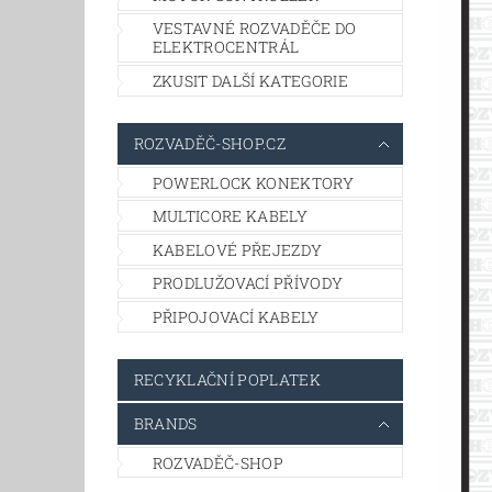
VESTAVNÉ ROZVADĚČE DO
ELEKTROCENTRÁL
ZKUSIT DALŠÍ KATEGORIE
ROZVADĚČ-SHOP.CZ
POWERLOCK KONEKTORY
MULTICORE KABELY
KABELOVÉ PŘEJEZDY
PRODLUŽOVACÍ PŘÍVODY
PŘIPOJOVACÍ KABELY
RECYKLAČNÍ POPLATEK
BRANDS
ROZVADĚČ-SHOP