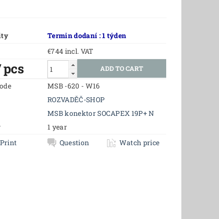
ity
Termin dodaní : 1 týden
€744 incl. VAT
/ pcs
code
MSB -620 - W16
ROZVADĚČ-SHOP
MSB konektor SOCAPEX 19P+ N
y
1 year
Print
Question
Watch price