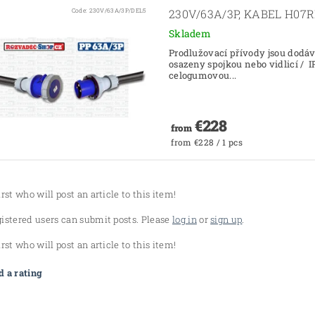
Code:
230V/63A/3P/DEL5
230V/63A/3P, KABEL H07R
Skladem
Prodlužovací přívody jsou dodáv
osazeny spojkou nebo vidlicí / 
celogumovou...
€228
from
from €228 / 1 pcs
irst who will post an article to this item!
gistered users can submit posts. Please
log in
or
sign up
.
irst who will post an article to this item!
 a rating