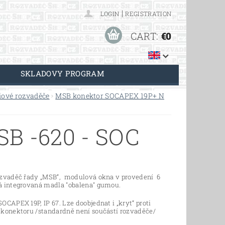
|
LOGIN
REGISTRATION
CART:
€0
SKLADOVY PROGRAM
iové rozvaděče
MSB konektor SOCAPEX 19P+ N
B -620 - SOC
ozvaděč řady „MSB“, modulová okna v provedení 6
á integrovaná madla "obalena" gumou.
OCAPEX 19P, IP 67. Lze doobjednat i „kryt“ proti
 konektoru /standardně není součástí rozvaděče/