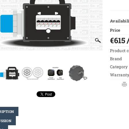
Availabil
Price
€615
Product 
Brand
Category
Warrant
RIPTION
USSION