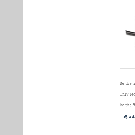
Be the f
Only re
Be the f
Add