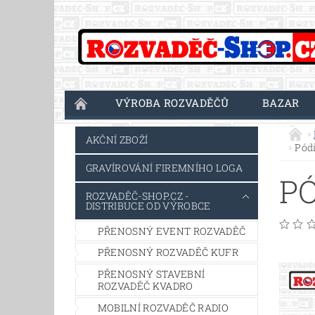
VÝROBA ROZVADĚČŮ
BAZAR
AKČNÍ ZBOŽÍ
Pód
GRAVÍROVÁNÍ FIREMNÍHO LOGA
PÓ
ROZVADĚČ-SHOP.CZ -
DISTRIBUCE OD VÝROBCE
PŘENOSNÝ EVENT ROZVADĚČ
PŘENOSNÝ ROZVADĚČ KUFR
PŘENOSNÝ STAVEBNÍ
ROZVADĚČ KVADRO
MOBILNÍ ROZVADĚČ RADIO