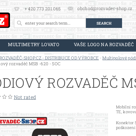
obchod@rozvadec-shop.cz
+ 420 773 201 065
MULTIMETRY LOVATO
VAŠE LOGO NA ROZVADĚČ
ROZVADĚČ-SHOP.CZ - DISTRIBUCE OD VÝROBCE
Multipolové pód
iový rozvaděč MSB -620 - SOC
DIOVÝ ROZVADĚČ MS
Not rated
Mobilní r
TE, kovov
Konektor S
poškození