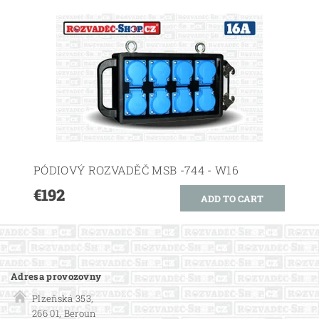
PÓDIOVÝ ROZVADĚČ MSB -744 - W16
€192
Adresa provozovny
Plzeňská 353,
266 01, Beroun