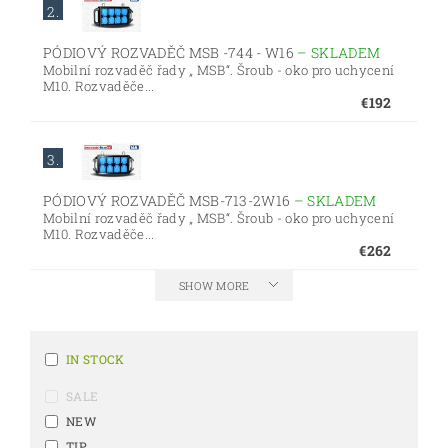
2.
PÓDIOVÝ ROZVADĚČ MSB -744 - W16
–
SKLADEM
Mobilní rozvaděč řady „ MSB“. Šroub - oko pro uchycení
M10. Rozvaděče...
€192
3.
PÓDIOVÝ ROZVADĚČ MSB-713-2W16
–
SKLADEM
Mobilní rozvaděč řady „ MSB“. Šroub - oko pro uchycení
M10. Rozvaděče...
€262
SHOW MORE
IN STOCK
SALE
NEW
TIP