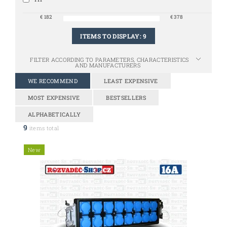
€
182
€
378
ITEMS TO DISPLAY:
9
FILTER ACCORDING TO PARAMETERS, CHARACTERISTICS
AND MANUFACTURERS
WE RECOMMEND
LEAST EXPENSIVE
MOST EXPENSIVE
BESTSELLERS
ALPHABETICALLY
9
items total
New