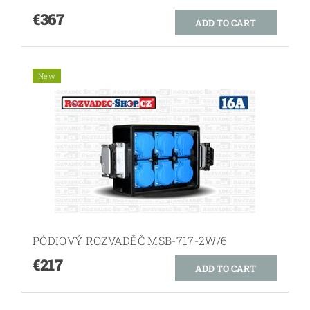
€367
New
PÓDIOVÝ ROZVADĚČ MSB-717-2W/6
€217