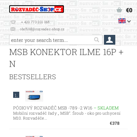
€0
+ 420 773 201 065
obchod@rozvadec-shop.cz
MSB KONEKTOR ILME 16P +
N
BESTSELLERS
1.
PÓDIOVÝ ROZVADĚČ MSB -789 -2 W16
–
SKLADEM
Mobilní rozvaděč řady „ MSB“. Šroub - oko pro uchycení
M10. Rozvaděče...
€378