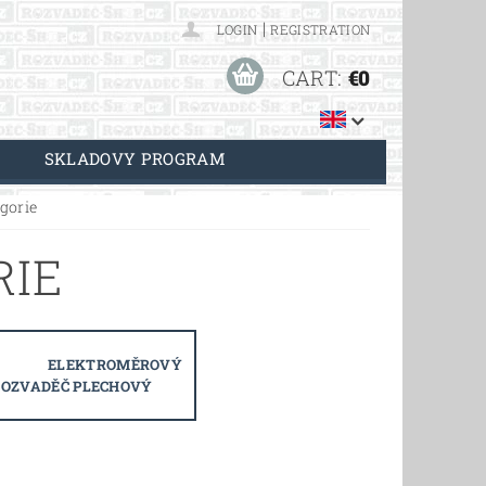
|
LOGIN
REGISTRATION
CART:
€0
SKLADOVY PROGRAM
egorie
RIE
ELEKTROMĚROVÝ
ROZVADĚČ PLECHOVÝ