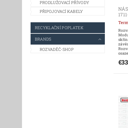
PRODLUŽOVACÍ PŘÍVODY
NÁS
PŘIPOJOVACÍ KABELY
1711
RECYKLAČNÍ POPLATEK
Rozv
Modu
BRANDS
skří
závě
Rozv
ROZVADĚČ-SHOP
osaz
€33