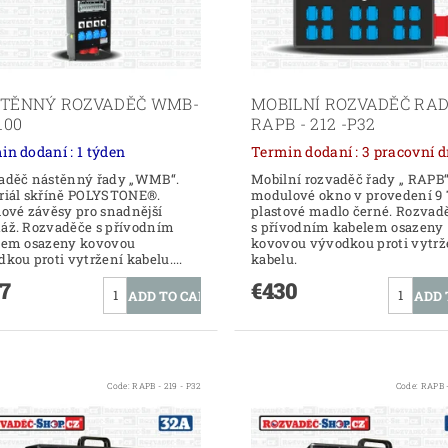
TĚNNÝ ROZVADĚČ WMB-
MOBILNÍ ROZVADĚČ RAD
100
RAPB - 212 -P32
in dodaní : 1 týden
Termin dodaní : 3 pracovn
aděč nástěnný řady „WMB“.
Mobilní rozvaděč řady „ RAPB“
riál skříně POLYSTONE®.
modulové okno v provedení 9 
ové závěsy pro snadnější
plastové madlo černé. Rozvad
áž. Rozvaděče s přívodním
s přívodním kabelem osazeny
lem osazeny kovovou
kovovou vývodkou proti vytrž
kou proti vytržení kabelu....
kabelu.
7
€430
Code:
RAPB - 219 - P32
Code:
RAPB -