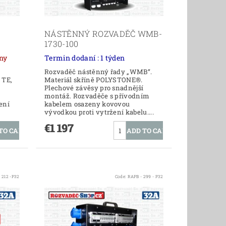
NÁSTĚNNÝ ROZVADĚČ WMB-
1730-100
í dny
Termin dodaní : 1 týden
Rozvaděč nástěnný řady „WMB“.
 TE,
Materiál skříně POLYSTONE®.
Plechové závěsy pro snadnější
montáž. Rozvaděče s přívodním
ení
kabelem osazeny kovovou
vývodkou proti vytržení kabelu....
€1 197
 212 -P32
Code:
RAPB - 299 - P32