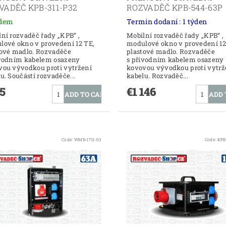
VADĚČ KPB-311-P32
ROZVADĚČ KPB-544-63P
adem
Termin dodaní : 1 týden
ní rozvaděč řady „KPB“ ,
Mobilní rozvaděč řady „KPB“ ,
lové okno v provedení 12 TE,
modulové okno v provedení 12
tové madlo. Rozvaděče
plastové madlo. Rozvaděče
ívodním kabelem osazeny
s přívodním kabelem osazeny
vou vývodkou proti vytržení
kovovou vývodkou proti vytrž
u. Součástí rozvaděče...
kabelu. Rozvaděč...
5
€1 146
Code:
WMB-1711-63
Code:
KPB