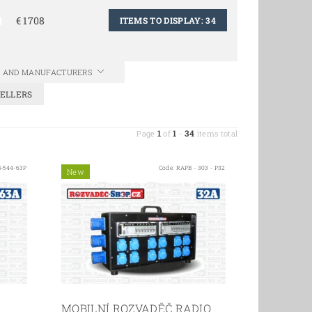
€
1708
ITEMS TO DISPLAY:
34
CS AND MANUFACTURERS
ELLERS
1
1
34
Page
of
-
items total
-544-63P
Code:
RAPB - 303 - P32
New
MOBILNÍ ROZVADĚČ RADIO