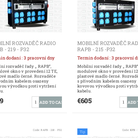
ILNÍ ROZVADĚČ RADIO
MOBILNÍ ROZVADĚČ RAD
 - 219 - P32
RAPB - 215 -P32
Termin dodaní : 3 pracovní dny
Termin dodaní : 3 pracovn
ní rozvaděč řady „ RAPB“,
Mobilní rozvaděč řady „ RAPB“
lové okno v provedení 12 TE,
modulové okno v provedení 12
tové madlo černé. Rozvaděče
plastové madlo černé. Rozvad
ívodním kabelem osazeny
s přívodním kabelem osazeny
vou vývodkou proti vytržení
kovovou vývodkou proti vytrž
lu.
kabelu.
9
€605
Code:
RAPB - 218 - P32
Code:
KPB - 
Tip