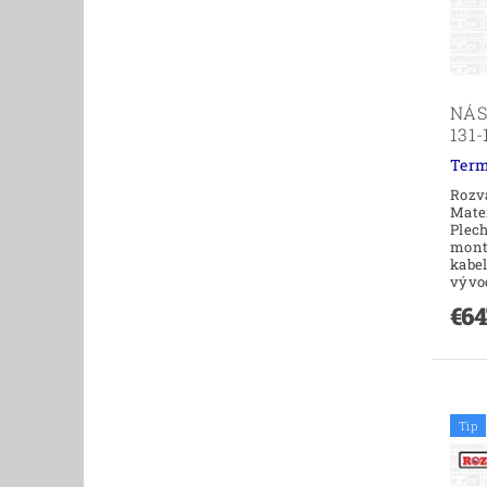
NÁS
131-
Term
Rozv
Mate
Plech
mont
kabe
vývod
€64
Tip