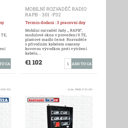
MOBILNÍ ROZVADĚČ RADIO
RAPB - 301 -P32
í dny
Termin dodaní : 3 pracovní dny
Mobilní rozvaděč řady „ RAPB“,
 TE,
modulové okno v provedení 9 TE,
plastové madlo černé. Rozvaděče
s přívodním kabelem osazeny
ení
kovovou vývodkou proti vytržení
kabelu....
€1 102
-538-P32
Code:
WMB-1730-100