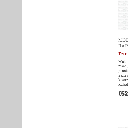
MOB
RAPB
Mobil
modu
plas
s př
kovo
kabe
€52