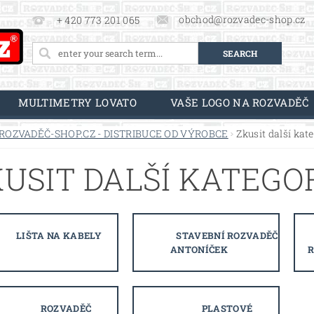
obchod@rozvadec-shop.cz
+ 420 773 201 065
MULTIMETRY LOVATO
VAŠE LOGO NA ROZVADĚČ
ROZVADĚČ-SHOP.CZ - DISTRIBUCE OD VÝROBCE
Zkusit další kat
USIT DALŠÍ KATEGO
LIŠTA NA KABELY
STAVEBNÍ ROZVADĚČ
ANTONÍČEK
ROZVADĚČ
PLASTOVÉ