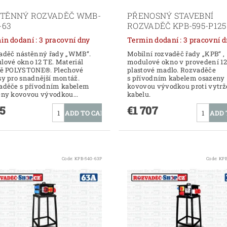
TĚNNÝ ROZVADĚČ WMB-
PŘENOSNÝ STAVEBNÍ
-63
ROZVADĚČ KPB-595-P125
Termin dodaní : 3 pracovní dny
Termin dodaní : 3 pracovn
aděč nástěnný řady „WMB“.
Mobilní rozvaděč řady „KPB“ ,
lové okno 12 TE. Materiál
modulové okno v provedení 12
ně POLYSTONE®. Plechové
plastové madlo. Rozvaděče
sy pro snadnější montáž.
s přívodním kabelem osazeny
aděče s přívodním kabelem
kovovou vývodkou proti vytrž
eny kovovou vývodkou...
kabelu.
5
€1 707
Code:
KPB-540-63P
Code:
KPB