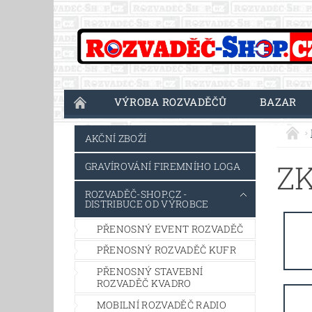
VÝROBA ROZVADĚČŮ
BAZAR
AKČNÍ ZBOŽÍ
ZK
GRAVÍROVÁNÍ FIREMNÍHO LOGA
ROZVADĚČ-SHOP.CZ -
DISTRIBUCE OD VÝROBCE
PŘENOSNÝ EVENT ROZVADĚČ
PŘENOSNÝ ROZVADĚČ KUFR
PŘENOSNÝ STAVEBNÍ
ROZVADĚČ KVADRO
MOBILNÍ ROZVADĚČ RADIO