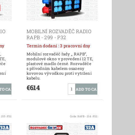
IO
MOBILNÍ ROZVADĚČ RADIO
RAPB - 299 - P32
í dny
Termin dodaní : 3 pracovní dny
,
Mobilní rozvaděč řady „ RAPB“,
TE,
modulové okno v provedení 12 TE,
ěče
plastové madlo černé. Rozvaděče
s přívodním kabelem osazeny
ení
kovovou vývodkou proti vytržení
kabelu.
€614
 215 -P32
Code:
RAPB - 214 -P32