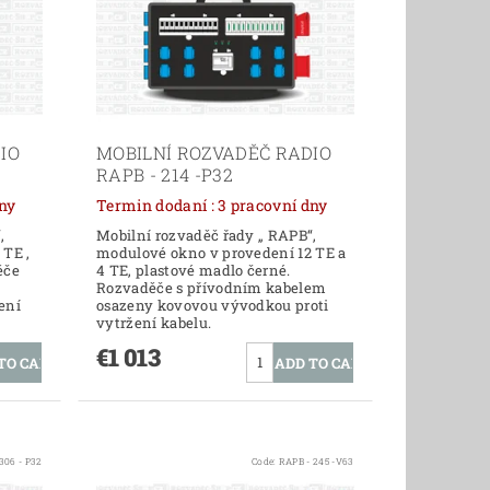
IO
MOBILNÍ ROZVADĚČ RADIO
RAPB - 214 -P32
í dny
Termin dodaní : 3 pracovní dny
,
Mobilní rozvaděč řady „ RAPB“,
 TE ,
modulové okno v provedení 12 TE a
ěče
4 TE, plastové madlo černé.
Rozvaděče s přívodním kabelem
ení
osazeny kovovou vývodkou proti
vytržení kabelu.
€1 013
306 - P32
Code:
RAPB - 245 -V63