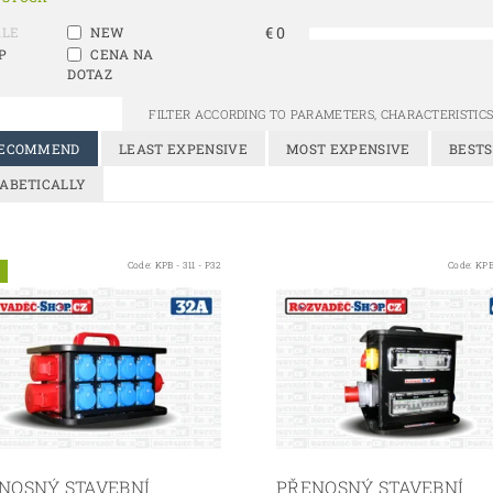
€
0
ALE
NEW
P
CENA NA
DOTAZ
FILTER ACCORDING TO PARAMETERS, CHARACTERISTI
RECOMMEND
LEAST EXPENSIVE
MOST EXPENSIVE
BESTS
ABETICALLY
Code:
KPB - 311 - P32
Code:
KPB
NOSNÝ STAVEBNÍ
PŘENOSNÝ STAVEBNÍ