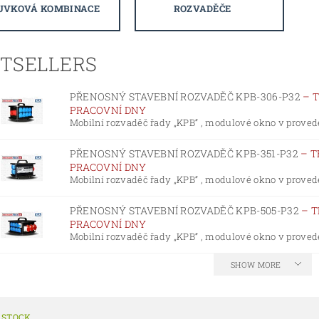
UVKOVÁ KOMBINACE
ROZVADĚČE
STSELLERS
PŘENOSNÝ STAVEBNÍ ROZVADĚČ KPB-306-P32
–
T
PRACOVNÍ DNY
Mobilní rozvaděč řady „KPB“ , modulové okno v proveden
PŘENOSNÝ STAVEBNÍ ROZVADĚČ KPB-351-P32
–
T
PRACOVNÍ DNY
Mobilní rozvaděč řady „KPB“ , modulové okno v proveden
PŘENOSNÝ STAVEBNÍ ROZVADĚČ KPB-505-P32
–
T
PRACOVNÍ DNY
Mobilní rozvaděč řady „KPB“ , modulové okno v proveden
SHOW MORE
 STOCK