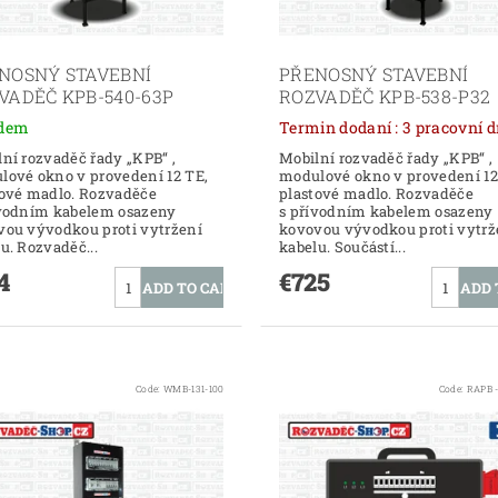
NOSNÝ STAVEBNÍ
PŘENOSNÝ STAVEBNÍ
VADĚČ KPB-540-63P
ROZVADĚČ KPB-538-P32
adem
Termin dodaní : 3 pracovn
ní rozvaděč řady „KPB“ ,
Mobilní rozvaděč řady „KPB“ ,
lové okno v provedení 12 TE,
modulové okno v provedení 12
tové madlo. Rozvaděče
plastové madlo. Rozvaděče
ívodním kabelem osazeny
s přívodním kabelem osazeny
vou vývodkou proti vytržení
kovovou vývodkou proti vytrž
u. Rozvaděč...
kabelu. Součástí...
4
€725
Code:
WMB-131-100
Code:
RAPB -