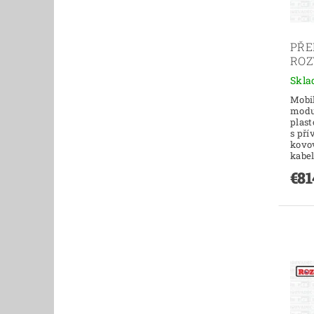
PŘE
ROZ
Skl
Mobil
modu
plas
s př
kovo
kabel
€81