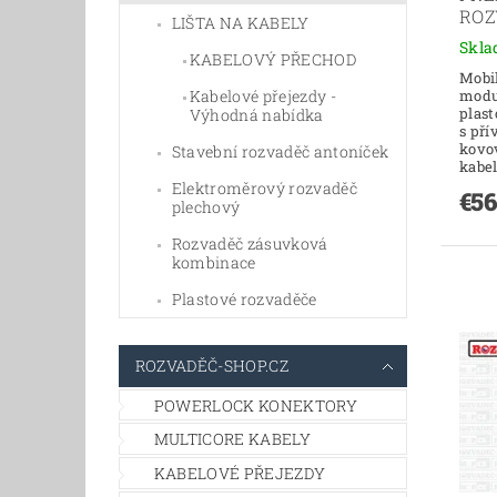
ROZ
LIŠTA NA KABELY
Skl
KABELOVÝ PŘECHOD
Mobil
Kabelové přejezdy -
modu
plas
Výhodná nabídka
s př
kovo
Stavební rozvaděč antoníček
kabel
Elektroměrový rozvaděč
€56
plechový
Rozvaděč zásuvková
kombinace
Plastové rozvaděče
ROZVADĚČ-SHOP.CZ
POWERLOCK KONEKTORY
MULTICORE KABELY
KABELOVÉ PŘEJEZDY