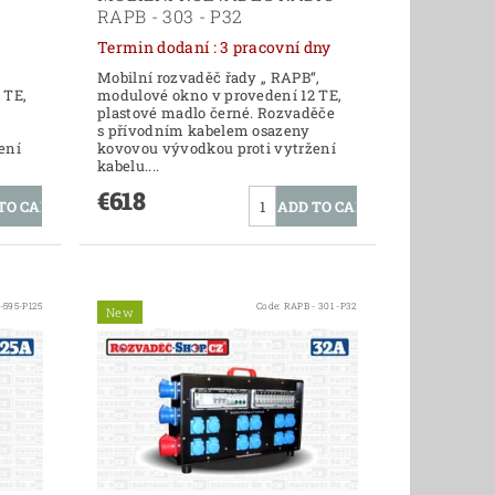
RAPB - 303 - P32
Termin dodaní : 3 pracovní dny
Mobilní rozvaděč řady „ RAPB“,
 TE,
modulové okno v provedení 12 TE,
plastové madlo černé. Rozvaděče
s přívodním kabelem osazeny
ení
kovovou vývodkou proti vytržení
kabelu....
€618
-595-P125
Code:
RAPB - 301 -P32
New