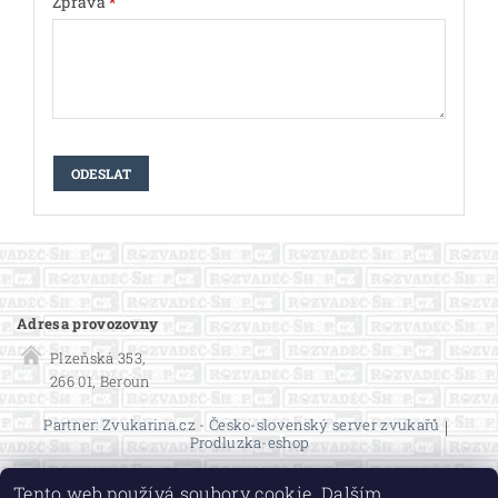
Zpráva
*
Adresa provozovny
Plzeňská 353,
266 01, Beroun
Partner: Zvukarina.cz - Česko-slovenský server zvukařů
|
Prodluzka-eshop
Tento web používá soubory cookie. Dalším