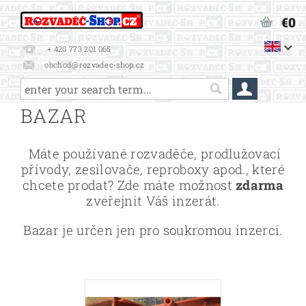
€0
+ 420 773 201 065
obchod@rozvadec-shop.cz
BAZAR
Máte používané rozvaděče, prodlužovací
přívody, zesilovače, reproboxy apod., které
chcete prodat? Zde máte možnost
zdarma
zveřejnit Váš inzerát.
Bazar je určen jen pro soukromou inzerci.