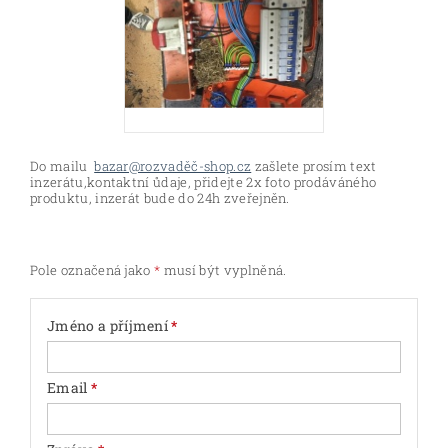
Do mailu
bazar@rozvaděč-shop.cz
zašlete prosím text
inzerátu,kontaktní ůdaje, přidejte 2x foto prodáváného
produktu, inzerát bude do 24h zveřejněn.
Pole označená jako
*
musí být vyplněná.
Jméno a příjmení
*
Email
*