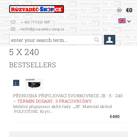
€0
+ 420 773 201 065
obchod@rozvadec-shop.cz
5 X 240
BESTSELLERS
1.
PŘENOSNÁ PŘIPOJOVACÍ SVORKOVNICE JB - 5 - 240
–
TERMIN DODANÍ : 3 PRACOVNÍ DNY
Mobilní připojovací skříň řady „JB“. Materiál skříně
POLYSTONE. Krytí...
€490