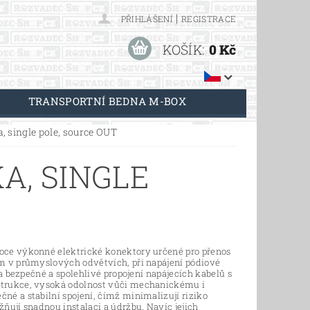
|
PŘIHLÁŠENÍ
REGISTRACE
KOŠÍK:
0 Kč
TRANSPORTNÍ BEDNA M-BOX
, single pole, source OUT
A, SINGLE
oce výkonné elektrické konektory určené pro přenos
m v průmyslových odvětvích, při napájení pódiové
a bezpečné a spolehlivé propojení napájecích kabelů s
strukce, vysoká odolnost vůči mechanickému i
é a stabilní spojení, čímž minimalizují riziko
ňují snadnou instalaci a údržbu. Navíc jejich