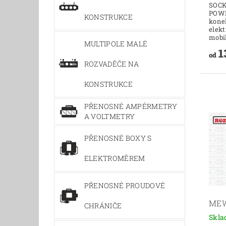
SOCK
POWE
KONSTRUKCE
konek
elekt
mobil
MULTIPOLE MALÉ
1
od
ROZVADĚČE NA
KONSTRUKCE
PŘENOSNÉ AMPÉRMETRY
A VOLTMETRY
PŘENOSNÉ BOXY S
ELEKTROMĚREM
PŘENOSNÉ PROUDOVÉ
ME
CHRÁNIČE
Skl