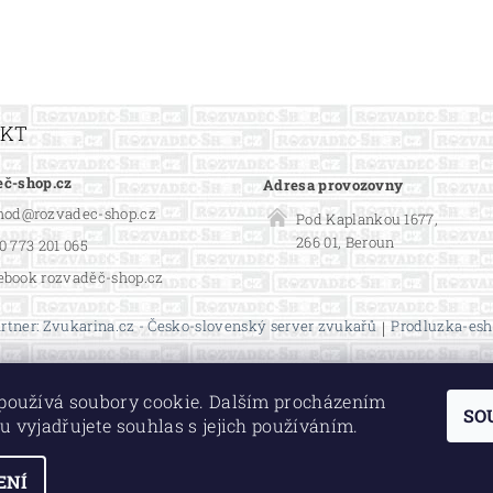
AKT
č-shop.cz
Adresa provozovny
hod
@
rozvadec-shop.cz
Pod Kaplankou 1677,
266 01, Beroun
0 773 201 065
ebook rozvaděč-shop.cz
rtner: Zvukarina.cz - Česko-slovenský server zvukařů
|
Prodluzka-esh
používá soubory cookie. Dalším procházením
SO
u vyjadřujete souhlas s jejich používáním.
ENÍ