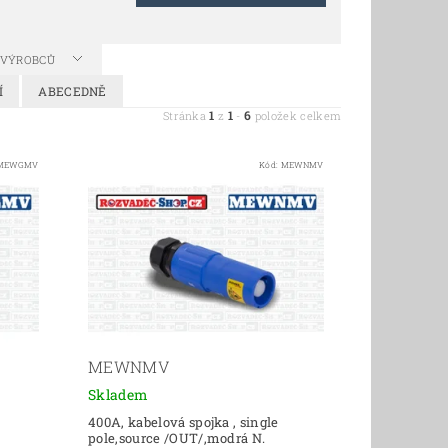
A VÝROBCŮ
Í
ABECEDNĚ
1
1
6
Stránka
z
-
položek celkem
MEWGMV
Kód:
MEWNMV
MEWNMV
Skladem
400A, kabelová spojka , single
pole,source /OUT/,modrá N.