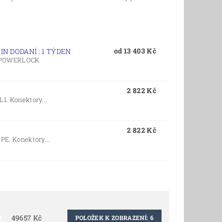
od 13 403 Kč
IN DODANÍ : 1 TÝDEN
 POWERLOCK
2 822 Kč
L1. Konektory...
2 822 Kč
 PE. Konektory...
49657
Kč
POLOŽEK K ZOBRAZENÍ:
6