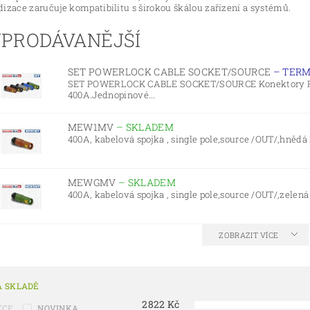
dizace zaručuje kompatibilitu s širokou škálou zařízení a systémů.
PRODÁVANĚJŠÍ
SET POWERLOCK CABLE SOCKET/SOURCE
–
TERM
SET POWERLOCK CABLE SOCKET/SOURCE Konektory
400A.Jednopinové...
MEW1MV
–
SKLADEM
400A, kabelová spojka , single pole,source /OUT/,hnědá 
MEWGMV
–
SKLADEM
400A, kabelová spojka , single pole,source /OUT/,zelená
ZOBRAZIT VÍCE
A SKLADĚ
2822
Kč
KCE
NOVINKA