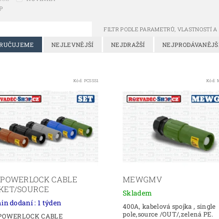
P
FILTR PODLE PARAMETRŮ, VLASTNOSTÍ 
RUČUJEME
NEJLEVNĚJŠÍ
NEJDRAŽŠÍ
NEJPRODÁVANĚJŠ
Kód:
PCSSS1
Kód:
 POWERLOCK CABLE
MEWGMV
KET/SOURCE
Skladem
in dodaní : 1 týden
400A, kabelová spojka , single
pole,source /OUT/,zelená PE.
 POWERLOCK CABLE