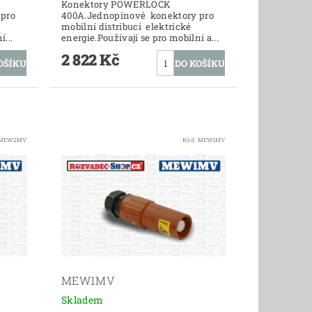
Konektory POWERLOCK
pro
400A.Jednopinové konektory pro
mobilní distribuci elektrické
...
energie.Používají se pro mobilní a...
2 822 Kč
MEW2MV
Kód:
MEW1MV
MEW1MV
Skladem