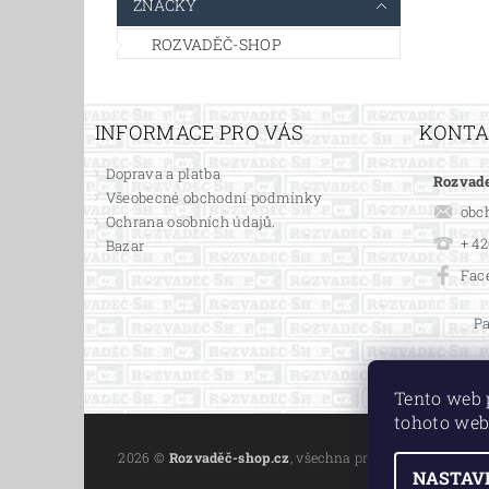
ZNAČKY
ROZVADĚČ-SHOP
INFORMACE PRO VÁS
KONT
Doprava a platba
Rozvade
Všeobecné obchodní podmínky
obc
Ochrana osobních údajů.
+ 42
Bazar
Fac
Pa
Tento web 
tohoto web
2026 ©
Rozvaděč-shop.cz
, všechna práva vyhrazena
NASTAV