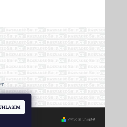
op
UHLASÍM
Vytvořil Shoptet