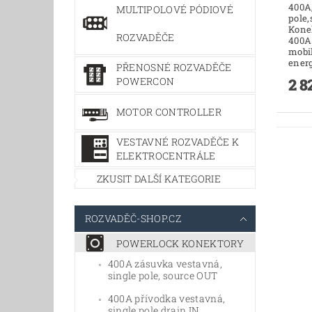
400A,
MULTIPOLOVÉ PÓDIOVÉ
pole,
Kone
ROZVADĚČE
400A
mobil
energ
PŘENOSNÉ ROZVADĚČE
POWERCON
2 8
MOTOR CONTROLLER
VESTAVNÉ ROZVADĚČE K
ELEKTROCENTRÁLE
ZKUSIT DALŠÍ KATEGORIE
ROZVADĚČ-SHOP.CZ
POWERLOCK KONEKTORY
400A zásuvka vestavná,
single pole, source OUT
400A přívodka vestavná,
single pole,drain IN