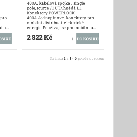
400A, kabelová spojka , single
pole,source /OUT/,hnědá L1.
Konektory POWERLOCK
pro
400A.Jednopinové konektory pro
mobilní distribuci elektrické
 a...
energie.Používají se pro mobilní a...
2 822 Kč
1
1
6
Stránka
z
-
položek celkem