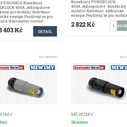
Konektory POWERLOCK
ET/SOURCE Konektory
400A.Jednopinové konektory 
RLOCK 400A.Jednopinové
mobilní distribuci elektrické
tory pro mobilní distribuci
energie.Používají se pro mobilní
rické energie.Používají se pro
ní a stacionární rozvod...
2 822 Kč
3 403 Kč
DETAIL
Kód:
MEW3MV
Kód:
W3MV
MEW2MV
adem
Skladem