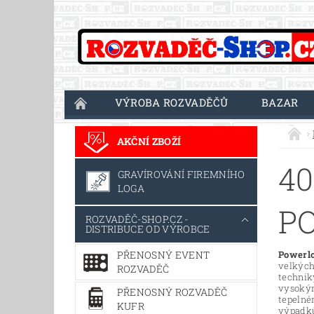
VÝROBA ROZVADĚČŮ
BAZAR
AKČNÍ ZBOŽÍ
40
GRAVÍROVÁNÍ FIREMNÍHO
LOGA
P
ROZVADĚČ-SHOP.CZ -
DISTRIBUCE OD VÝROBCE
PŘENOSNÝ EVENT
Powerlo
velkých
ROZVADĚČ
techniky
vysokým
PŘENOSNÝ ROZVADĚČ
tepelné
KUFR
výpadků