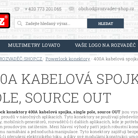
obchod@rozvadec-shop.cz
+ 420 773 201 065
MULTIMETRY LOVATO
VAŠE LOGO NA ROZVADĚČ
ROZVADĚČ-SHOP.CZ
Powerlock konektory
400A kabelová spojka
0A KABELOVÁ SPOJK
OLE, SOURCE OUT
ck konektory 400A kabelová spojka, single pole, source OUT
jsou vys
 proudů v náročných aplikacích. Tyto konektory se používají předevší
, mobilních generátorů, rozvaděčů či dalších aplikacích, kde je potřeb
 proudovým zatížením. Mezi hlavní výhody patří jejich robustní kon
mu namáhání a jednoduchá manipulace. Tyto konektory zajišťují bezpečn
 či přerušení elektrického toku, a díky své modulární konstrukci umož