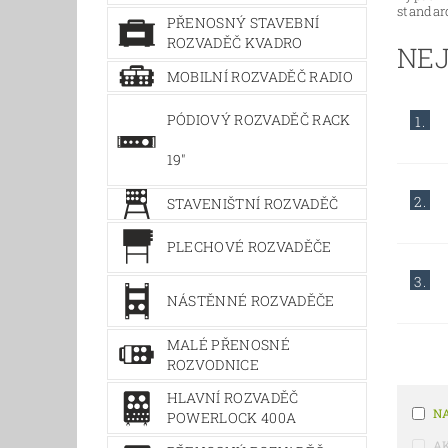
standar
PŘENOSNÝ STAVEBNÍ
ROZVADĚČ KVADRO
NEJ
MOBILNÍ ROZVADĚČ RADIO
PÓDIOVÝ ROZVADĚČ RACK
1.
19"
2.
STAVENIŠTNÍ ROZVADĚČ
PLECHOVÉ ROZVADĚČE
3.
NÁSTĚNNÉ ROZVADĚČE
MALÉ PŘENOSNÉ
ROZVODNICE
HLAVNÍ ROZVADĚČ
N
POWERLOCK 400A
A