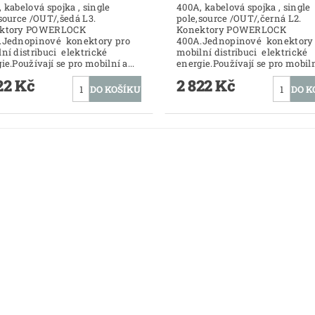
 kabelová spojka , single
400A, kabelová spojka , single
source /OUT/,šedá L3.
pole,source /OUT/,černá L2.
ktory POWERLOCK
Konektory POWERLOCK
.Jednopinové konektory pro
400A.Jednopinové konektory 
ní distribuci elektrické
mobilní distribuci elektrické
ie.Používají se pro mobilní a...
energie.Používají se pro mobilní
22 Kč
2 822 Kč