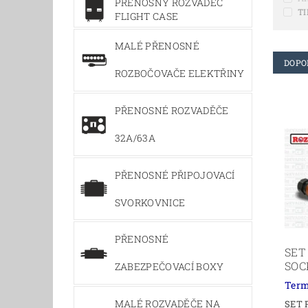
PŘENOSNÝ ROZVADĚČ
TI
FLIGHT CASE
MALÉ PŘENOSNÉ
DOPO
ROZBOČOVAČE ELEKTŘINY
PŘENOSNÉ ROZVADĚČE
32A/63A
PŘENOSNÉ PŘIPOJOVACÍ
SVORKOVNICE
PŘENOSNÉ
SET
SOC
ZABEZPEČOVACÍ BOXY
Term
MALÉ ROZVADĚČE NA
SET