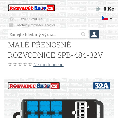
0 Kč
+ 420 773 201 065
obchod@rozvadec-shop.cz
MALÉ PŘENOSNÉ
ROZVODNICE SPB-484-32V
Neohodnoceno