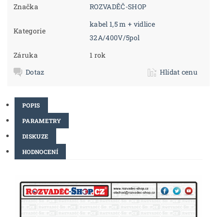
Značka
ROZVADĚČ-SHOP
kabel 1,5 m + vidlice
Kategorie
32A/400V/5pol
Záruka
1 rok
Dotaz
Hlídat cenu
POPIS
PARAMETRY
DISKUZE
HODNOCENÍ