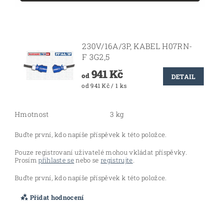
230V/16A/3P, KABEL H07RN-
F 3G2,5
941 Kč
od
DETAIL
od 941 Kč / 1 ks
Hmotnost
3 kg
Buďte první, kdo napíše příspěvek k této položce.
Pouze registrovaní uživatelé mohou vkládat příspěvky.
Prosím
přihlaste se
nebo se
registrujte
.
Buďte první, kdo napíše příspěvek k této položce.
Přidat hodnocení