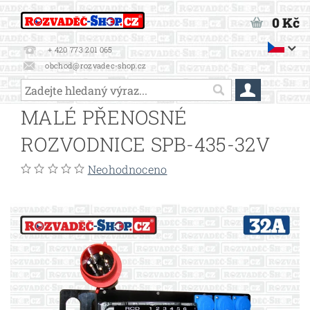
0 Kč
+ 420 773 201 065
obchod@rozvadec-shop.cz
MALÉ PŘENOSNÉ
ROZVODNICE SPB-435-32V
Neohodnoceno