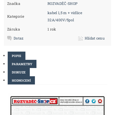
Značka
ROZVADĚČ-SHOP
kabel 1,5 m + vidlice
Kategorie
32A/400V/5pol
Záruka
1 rok
Dotaz
Hlídat cenu
POPIS
PARAMETRY
DISKUZE
HODNOCENÍ