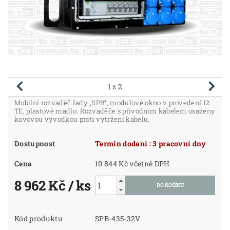
1
z 2
Mobilní rozvaděč řady „SPB“, modulové okno v provedení 12
TE, plastové madlo. Rozvaděče s přívodním kabelem osazeny
kovovou vývodkou proti vytržení kabelu.
Dostupnost
Termin dodaní : 3 pracovní dny
Cena
10 844 Kč včetně DPH
8 962 Kč
/ ks
Kód produktu
SPB-435-32V