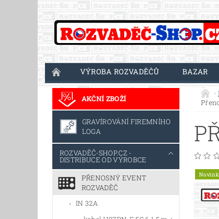
VÝROBA ROZVADĚČŮ
BAZAR
AKČNÍ ZBOŽÍ
Přen
GRAVÍROVÁNÍ FIREMNÍHO
P
LOGA
ROZVADĚČ-SHOP.CZ -
DISTRIBUCE OD VÝROBCE
Novink
PŘENOSNÝ EVENT
ROZVADĚČ
IN 32A