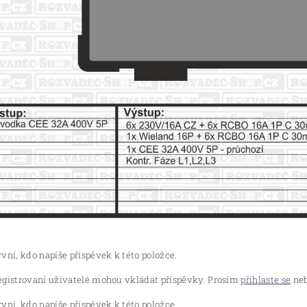
vní, kdo napíše příspěvek k této položce.
egistrovaní uživatelé mohou vkládat příspěvky. Prosím
přihlaste se
neb
vní, kdo napíše příspěvek k této položce.