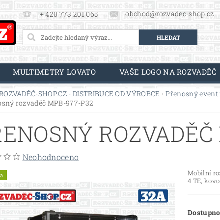
obchod@rozvadec-shop.cz
+ 420 773 201 065
MULTIMETRY LOVATO
VAŠE LOGO NA ROZVADĚČ
ROZVADĚČ-SHOP.CZ - DISTRIBUCE OD VÝROBCE
Přenosný event
osný rozvaděč MPB-977-P32
ŘENOSNÝ ROZVADĚČ 
Neohodnoceno
Mobilní r
a
4 TE, kov
Dostupno