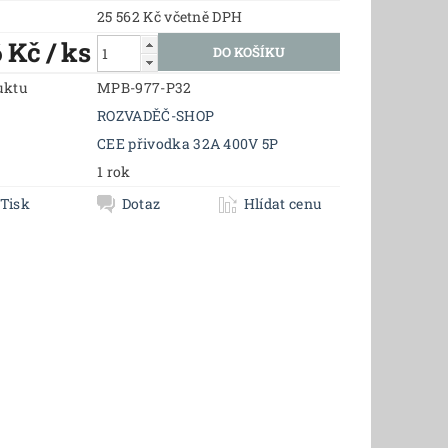
25 562 Kč včetně DPH
6 Kč
/ ks
uktu
MPB-977-P32
ROZVADĚČ-SHOP
CEE přivodka 32A 400V 5P
1 rok
Tisk
Dotaz
Hlídat cenu