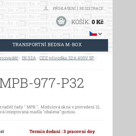
|
PŘIHLÁŠENÍ
REGISTRACE
KOŠÍK:
0 Kč
TRANSPORTNÍ BEDNA M-BOX
 rozvaděč
IN 32A
CEE přivodka 32A 400V 5P
MPB-977-P32
ozvaděč řady " MPB ". Modulová okna v provedení 12,
ová integrovaná madla "obalena" gumou.
st
Termin dodaní : 3 pracovní dny