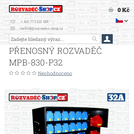
0 Kč
+ 420 773 201 065
obchod@rozvadec-shop.cz
PŘENOSNÝ ROZVADĚČ
MPB-830-P32
Neohodnoceno