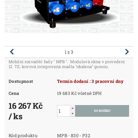
1
z 3
Mobilní rozvaděč řady " MPB ". Modulová okna v provedení
12 TE, kovová integrovaná madla "obalena" gumou.
Dostupnost
Termin dodaní : 3 pracovní dny
Cena
19 683 Kč včetně DPH
16 267 Kč
/ ks
Kód produktu
MPB - 830 - P32