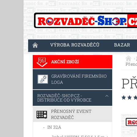
VÝROBA ROZVADĚČŮ
BAZAR
AKČNÍ ZBOŽÍ
Přen
GRAVÍROVÁNÍ FIREMNÍHO
P
LOGA
ROZVADĚČ-SHOP.CZ -
DISTRIBUCE OD VÝROBCE
PŘENOSNÝ EVENT
ROZVADĚČ
IN 32A