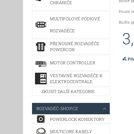
Buďte pr
CHRÁNIČE
Pouze r
MULTIPOLOVÉ PÓDIOVÉ
Buďte pr
ROZVADĚČE
3
PŘENOSNÉ ROZVADĚČE
POWERCON
Př
MOTOR CONTROLLER
VESTAVNÉ ROZVADĚČE K
ELEKTROCENTRÁLE
ZKUSIT DALŠÍ KATEGORIE
ROZVADĚČ-SHOP.CZ
POWERLOCK KONEKTORY
MULTICORE KABELY