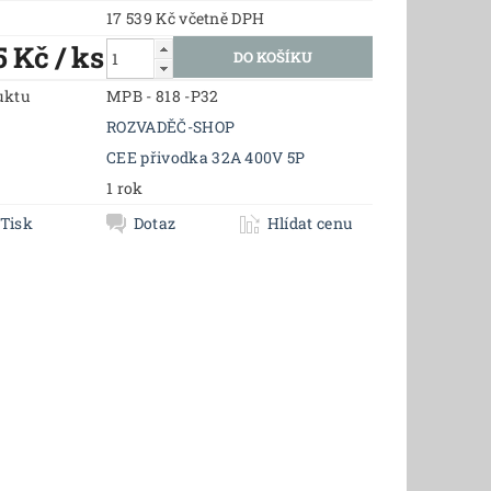
17 539 Kč včetně DPH
5 Kč
/ ks
uktu
MPB - 818 -P32
ROZVADĚČ-SHOP
CEE přivodka 32A 400V 5P
1 rok
Tisk
Dotaz
Hlídat cenu