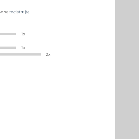
o se
registrujte
.
1x
1x
2x