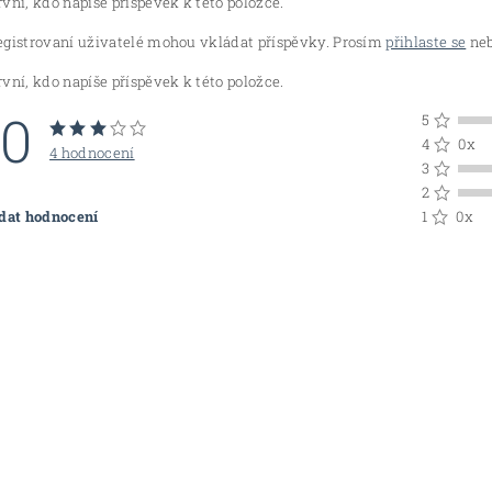
vní, kdo napíše příspěvek k této položce.
egistrovaní uživatelé mohou vkládat příspěvky. Prosím
přihlaste se
neb
vní, kdo napíše příspěvek k této položce.
,0
5
4
0x
4 hodnocení
3
2
idat hodnocení
1
0x