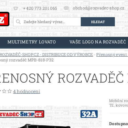
obchod@rozvadec-shop.cz
+ 420 773 201 065
MULTIMETRY LOVATO
VAŠE LOGO NA ROZVADĚČ
ROZVADĚČ-SHOP.CZ - DISTRIBUCE OD VÝROBCE
Přenosný event
osný rozvaděč MPB-818-P32
ŘENOSNÝ ROZVADĚČ 
4 hodnocení
Mobilní r
TE, kovov
Dostupno