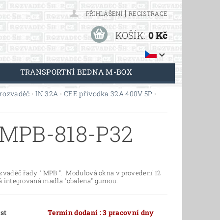
|
PŘIHLÁŠENÍ
REGISTRACE
KOŠÍK:
0 Kč
TRANSPORTNÍ BEDNA M-BOX
 rozvaděč
IN 32A
CEE přivodka 32A 400V 5P
MPB-818-P32
ozvaděč řady " MPB ". Modulová okna v provedení 12
á integrovaná madla "obalena" gumou.
st
Termin dodaní : 3 pracovní dny