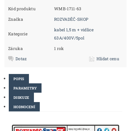
Kód produktu
WMB-1711-63
Značka
ROZVADĚČ-SHOP
kabel 1,5 m + vidlice
Kategorie
63A/400V/5pol
Záruka
1 rok
Dotaz
Hlídat cenu
POPIS
PARAMETRY
DISKUZE
HODNOCENÍ