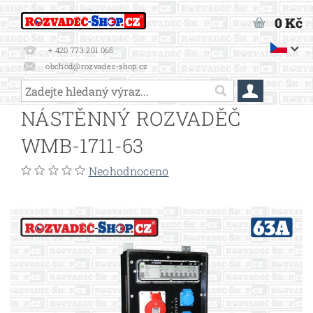
0 Kč
+ 420 773 201 065
obchod@rozvadec-shop.cz
NÁSTĚNNÝ ROZVADĚČ
WMB-1711-63
Neohodnoceno