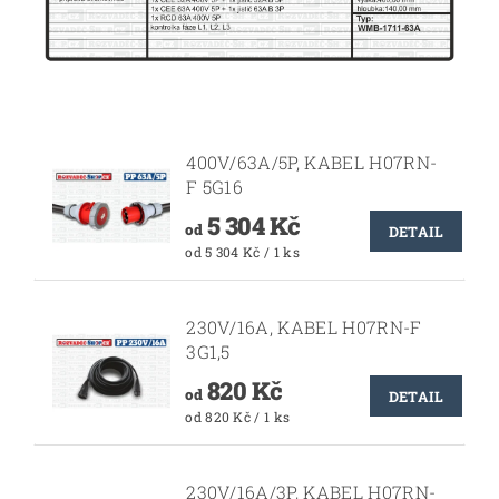
400V/63A/5P, KABEL H07RN-
F 5G16
5 304 Kč
od
DETAIL
od 5 304 Kč / 1 ks
230V/16A, KABEL H07RN-F
3G1,5
820 Kč
od
DETAIL
od 820 Kč / 1 ks
230V/16A/3P, KABEL H07RN-