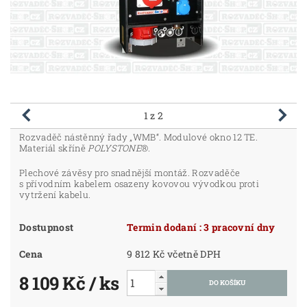
1
z 2
Rozvaděč nástěnný řady „WMB“. Modulové okno 12 TE.
Materiál skříně
POLYSTONE
®.
Plechové závěsy pro snadnější montáž. Rozvaděče
s přívodním kabelem osazeny kovovou vývodkou proti
vytržení kabelu.
Dostupnost
Termin dodaní : 3 pracovní dny
Cena
9 812 Kč včetně DPH
8 109 Kč
/ ks