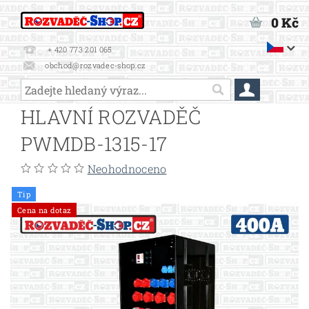
0 Kč
+ 420 773 201 065
obchod@rozvadec-shop.cz
HLAVNÍ ROZVADĚČ
PWMDB-1315-17
Neohodnoceno
Tip
Cena na dotaz