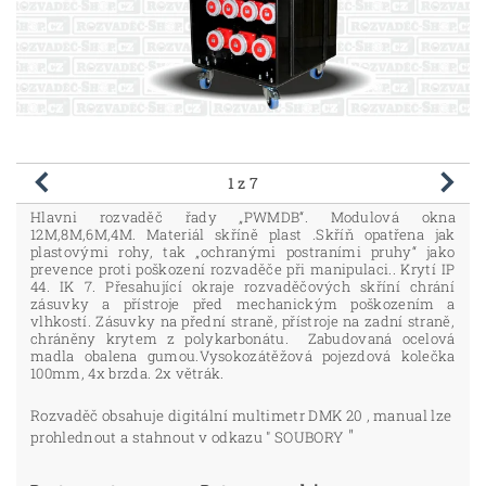
1
z 7
Hlavni rozvaděč řady „PWMDB“. Modulová okna
12M,8M,6M,4M. Materiál skříně plast .Skříň opatřena jak
plastovými rohy, tak „ochranými postraními pruhy“ jako
prevence proti poškození rozvaděče při manipulaci.. Krytí IP
44. IK 7. Přesahující okraje rozvaděčových skříní chrání
zásuvky a přístroje před mechanickým poškozením a
vlhkostí. Zásuvky na přední straně, přístroje na zadní straně,
chráněny krytem z polykarbonátu. Zabudovaná ocelová
madla obalena gumou.Vysokozátěžová pojezdová kolečka
100mm, 4x brzda. 2x větrák.
Rozvaděč obsahuje digitální multimetr DMK 20 , manual lze
"
prohlednout a stahnout v odkazu " SOUBORY