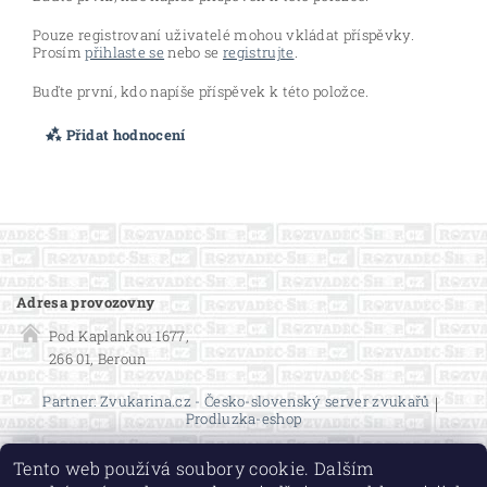
Pouze registrovaní uživatelé mohou vkládat příspěvky.
Prosím
přihlaste se
nebo se
registrujte
.
Buďte první, kdo napíše příspěvek k této položce.
Přidat hodnocení
Adresa provozovny
Pod Kaplankou 1677,
266 01, Beroun
Partner: Zvukarina.cz - Česko-slovenský server zvukařů
|
Prodluzka-eshop
Tento web používá soubory cookie. Dalším