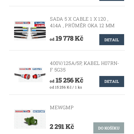
SADA 5 X CABLE 1 X 120 ,
414A , PRŮMĚR OKA 12 MM
19 778 Kč
od
DETAIL
400V/125A/5P, KABEL H07RN-
F 5G35
15 256 Kč
od
DETAIL
od 15 256 Kč / 1 ks
MEWGMP
2 291 Kč