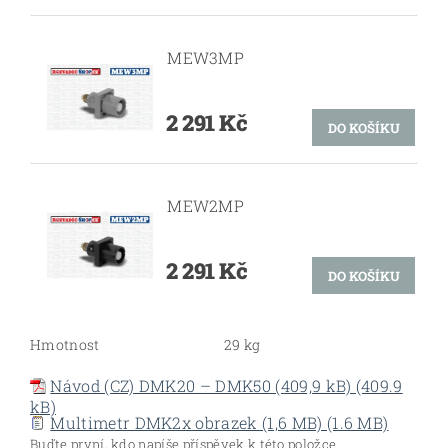
MEW3MP
2 291 Kč
MEW2MP
2 291 Kč
Hmotnost
29 kg
Návod (CZ) DMK20 – DMK50 (409,9 kB) (409.9
kB)
Multimetr DMK2x obrazek (1,6 MB) (1.6 MB)
Buďte první, kdo napíše příspěvek k této položce.