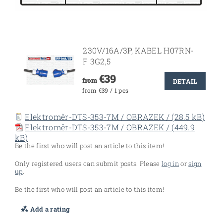
230V/16A/3P, KABEL H07RN-
F 3G2,5
€39
from
DETAIL
from €39 / 1 pcs
Elektroměr-DTS-353-7M / OBRAZEK / (28.5 kB)
Elektroměr-DTS-353-7M / OBRAZEK / (449.9
kB)
Be the first who will post an article to this item!
Only registered users can submit posts. Please
log in
or
sign
up
.
Be the first who will post an article to this item!
Add a rating