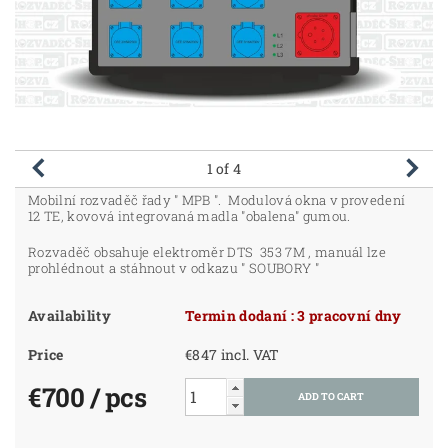
1
of 4
Mobilní rozvaděč řady " MPB ". Modulová okna v provedení
12 TE, kovová integrovaná madla "obalena" gumou.
Rozvaděč obsahuje elektroměr DTS 353 7M , manuál lze
prohlédnout a stáhnout v odkazu " SOUBORY "
Availability
Termin dodaní : 3 pracovní dny
Price
€847 incl. VAT
€700
/ pcs