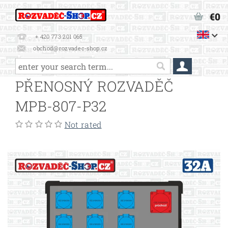
€0
+ 420 773 201 065
obchod@rozvadec-shop.cz
PŘENOSNÝ ROZVADĚČ
MPB-807-P32
Not rated