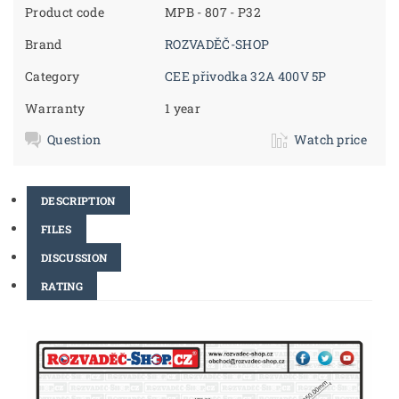
Product code
MPB - 807 - P32
Brand
ROZVADĚČ-SHOP
Category
CEE přivodka 32A 400V 5P
Warranty
1 year
Question
Watch price
DESCRIPTION
FILES
DISCUSSION
RATING