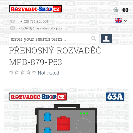
€0
+ 420 773 201 065
obchod@rozvadec-shop.cz
PŘENOSNÝ ROZVADĚČ
MPB-879-P63
Not rated