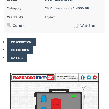
Category
CEE přivodka 63A 400V 5P
Warranty
1 year
Question
Watch price
DESCRIPTION
DISCUSSION
RATING