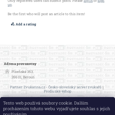
Only registered users can submit posts. Please
log in
or
sign
up
.
Be the first who will post an article to this item!
Add a rating
Adresa provozovny
Plzeňská 353,
266 01, Beroun
Partner: Zvukarina.cz - Česko-slovenský server zvukařů
|
Prodluzka-eshop
Tento web používá soubory cookie. Dalším
procházením tohoto webu vyjadřujete souhlas s jejich
používáním.