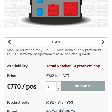
1
of 3
Mobilní rozvaděč řady " MPB ". Modulová okna v provedení
12, 6 TE, kovová integrovaná madla "obalena" gumou.
Availability
Termin dodaní : 3 pracovní dny
Price
€932 incl. VAT
€770
/ pcs
Product code
MPB - 879 - P63
Brand
ROZVADĚČ-SHOP