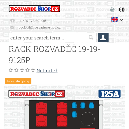
€0
+ 420 773 201 065
obchod@rozvadec-shop.cz
RACK ROZVADĚČ 19-19-
9125P
Not rated
Free shipping