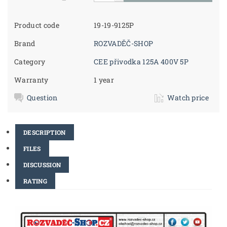
Product code
19-19-9125P
Brand
ROZVADĚČ-SHOP
Category
CEE přivodka 125A 400V 5P
Warranty
1 year
Question
Watch price
DESCRIPTION
FILES
DISCUSSION
RATING