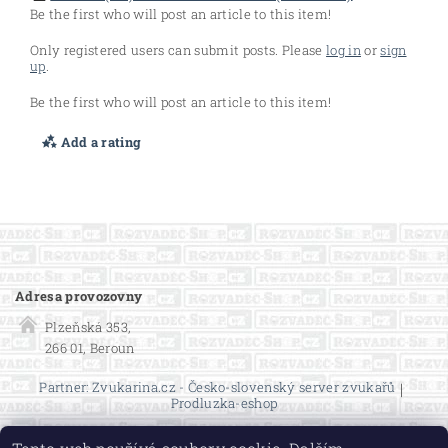
Be the first who will post an article to this item!
Only registered users can submit posts. Please
log in
or
sign
up
.
Be the first who will post an article to this item!
Add a rating
Adresa provozovny
Plzeňská 353,
266 01, Beroun
Partner: Zvukarina.cz - Česko-slovenský server zvukařů
|
Prodluzka-eshop