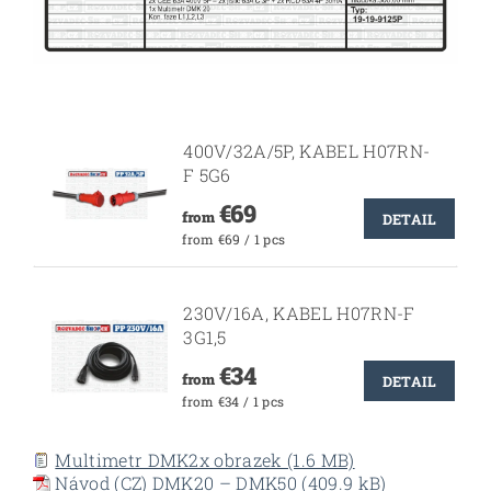
400V/32A/5P, KABEL H07RN-
F 5G6
€69
from
DETAIL
from €69 / 1 pcs
230V/16A, KABEL H07RN-F
3G1,5
€34
from
DETAIL
from €34 / 1 pcs
Multimetr DMK2x obrazek (1.6 MB)
Návod (CZ) DMK20 – DMK50 (409.9 kB)