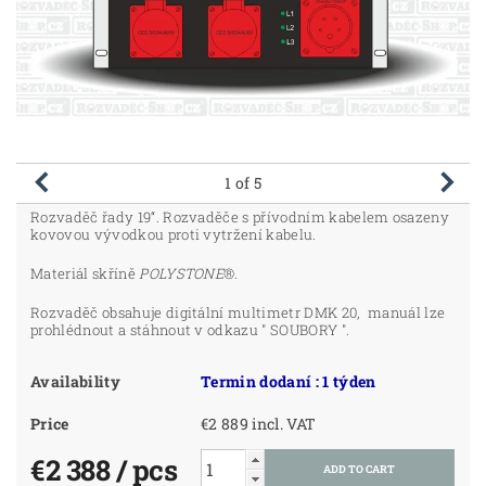
1
of 5
Rozvaděč řady 19“. Rozvaděče s přívodním kabelem osazeny
kovovou vývodkou proti vytržení kabelu.
Materiál skříně
POLYSTONE
®.
Rozvaděč obsahuje digitální multimetr DMK 20, manuál lze
prohlédnout a stáhnout v odkazu " SOUBORY ".
Availability
Termin dodaní : 1 týden
Price
€2 889 incl. VAT
€2 388
/ pcs