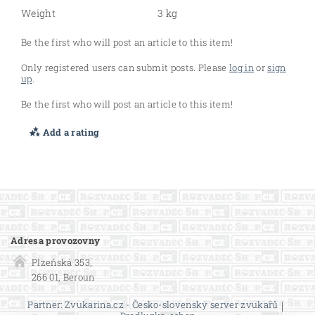
Weight
3 kg
Be the first who will post an article to this item!
Only registered users can submit posts. Please
log in
or
sign
up
.
Be the first who will post an article to this item!
Add a rating
Adresa provozovny
Plzeňská 353,
266 01, Beroun
Partner: Zvukarina.cz - Česko-slovenský server zvukařů
|