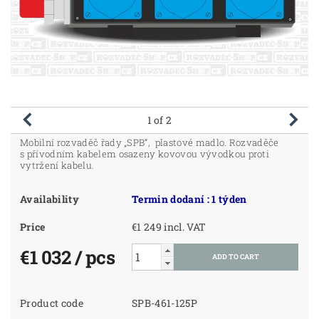
1
of 2
Mobilní rozvaděč řady „SPB“, plastové madlo. Rozvaděče
s přívodním kabelem osazeny kovovou vývodkou proti
vytržení kabelu.
Availability
Termin dodaní : 1 týden
Price
€1 249 incl. VAT
€1 032
/ pcs
Product code
SPB-461-125P