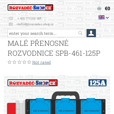
€0
+ 420 773 201 065
obchod@rozvadec-shop.cz
MALÉ PŘENOSNÉ
ROZVODNICE SPB-461-125P
Not rated