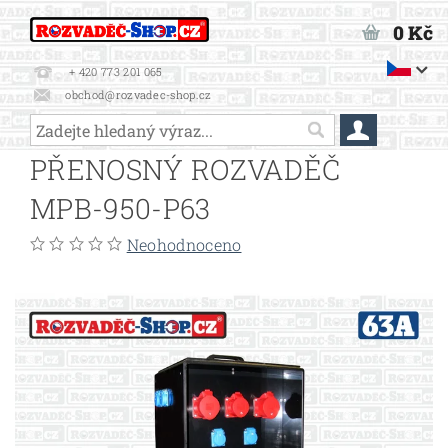
0 Kč
+ 420 773 201 065
obchod@rozvadec-shop.cz
PŘENOSNÝ ROZVADĚČ
MPB-950-P63
Neohodnoceno