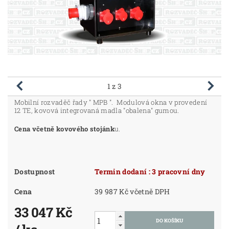
1
z 3
Mobilní rozvaděč řady " MPB ". Modulová okna v provedení
12 TE, kovová integrovaná madla "obalena" gumou.
Cena včetně kovového stojánk
u.
Dostupnost
Termin dodaní : 3 pracovní dny
Cena
39 987 Kč včetně DPH
33 047 Kč