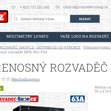
obchod@rozvadec-shop.cz
+ 420 773 201 065
MULTIMETRY LOVATO
VAŠE LOGO NA ROZVADĚČ
ROZVADĚČ-SHOP.CZ - DISTRIBUCE OD VÝROBCE
Přenosný event
osný rozvaděč MPB-902-P63
ŘENOSNÝ ROZVADĚČ 
Neohodnoceno
Mobilní r
a
TE a 4 TE