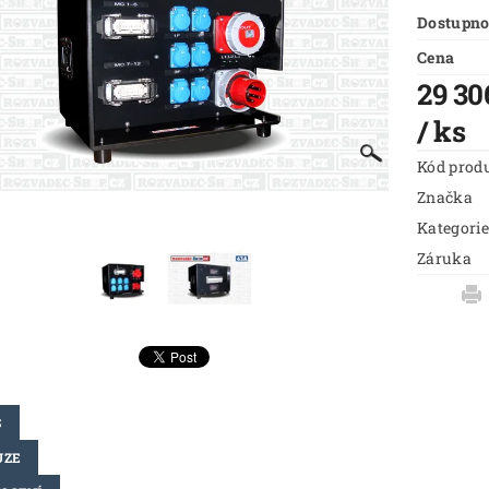
Dostupno
Cena
29 30
/ ks
Kód prod
Značka
Kategorie
Záruka
S
UZE