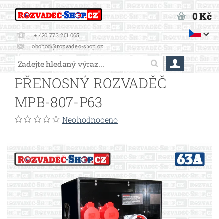
0 Kč
+ 420 773 201 065
obchod@rozvadec-shop.cz
PŘENOSNÝ ROZVADĚČ
MPB-807-P63
Neohodnoceno