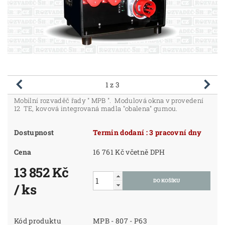
1
z 3
Mobilní rozvaděč řady " MPB ". Modulová okna v provedení
12 TE, kovová integrovaná madla "obalena" gumou.
Dostupnost
Termin dodaní : 3 pracovní dny
Cena
16 761 Kč včetně DPH
13 852 Kč
/ ks
Kód produktu
MPB - 807 - P63