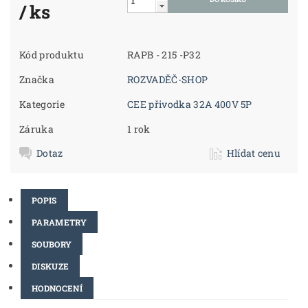
/ ks
Kód produktu
RAPB - 215 -P32
Značka
ROZVADĚČ-SHOP
Kategorie
CEE přivodka 32A 400V 5P
Záruka
1 rok
Dotaz
Hlídat cenu
POPIS
PARAMETRY
SOUBORY
DISKUZE
HODNOCENÍ