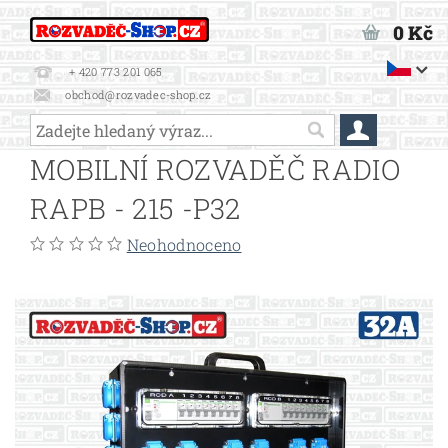
0 Kč
+ 420 773 201 065
obchod@rozvadec-shop.cz
MOBILNÍ ROZVADĚČ RADIO
RAPB - 215 -P32
Neohodnoceno