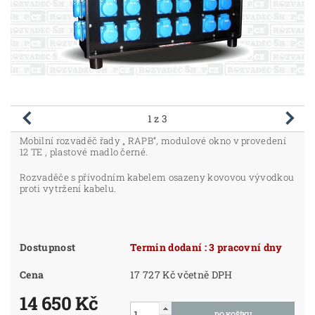
1
z 3
Mobilní rozvaděč řady „ RAPB“, modulové okno v provedení
12 TE , plastové madlo černé.
Rozvaděče s přívodním kabelem osazeny kovovou vývodkou
proti vytržení kabelu.
Dostupnost
Termin dodaní : 3 pracovní dny
Cena
17 727 Kč včetně DPH
14 650 Kč