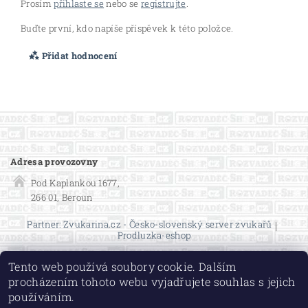
Prosím
přihlaste se
nebo se
registrujte
.
Buďte první, kdo napíše příspěvek k této položce.
Přidat hodnocení
Adresa provozovny
Pod Kaplankou 1677,
266 01, Beroun
Partner: Zvukarina.cz - Česko-slovenský server zvukařů
|
Prodluzka-eshop
Tento web používá soubory cookie. Dalším
procházením tohoto webu vyjadřujete souhlas s jejich
používáním.