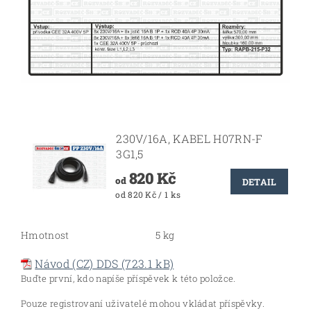
230V/16A, KABEL H07RN-F
3G1,5
820 Kč
od
DETAIL
od 820 Kč / 1 ks
Hmotnost
5 kg
Návod (CZ) DDS (723.1 kB)
Buďte první, kdo napíše příspěvek k této položce.
Pouze registrovaní uživatelé mohou vkládat příspěvky.