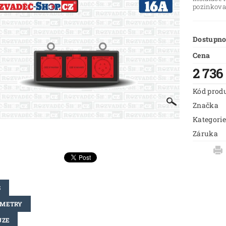
pozinkova
Dostupno
Cena
2 736
Kód prod
Značka
Kategorie
Záruka
S
AMETRY
UZE