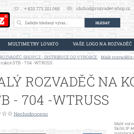
obchod@rozvadec-shop.cz
+ 420 773 201 065
MULTIMETRY LOVATO
VAŠE LOGO NA ROZVADĚČ
ROZVADĚČ-SHOP.CZ - DISTRIBUCE OD VÝROBCE
Malé rozvaděče 
trukce STB - 704 -WTRUSS
ALÝ ROZVADĚČ NA 
B - 704 -WTRUSS
Neohodnoceno
Malé rozv
Skříň IP 
instalace