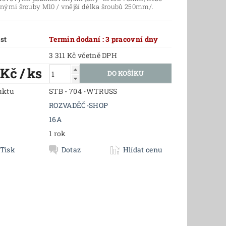
nými šrouby M10 / vnější délka šroubů 250mm/.
st
Termin dodaní : 3 pracovní dny
3 311 Kč včetně DPH
 Kč
/ ks
uktu
STB - 704 -WTRUSS
ROZVADĚČ-SHOP
16A
1 rok
Tisk
Dotaz
Hlídat cenu