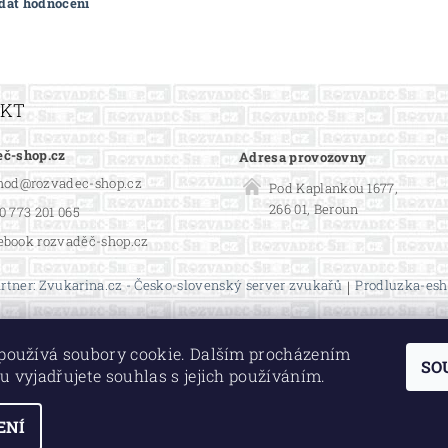
idat hodnocení
AKT
č-shop.cz
Adresa provozovny
hod
@
rozvadec-shop.cz
Pod Kaplankou 1677,
266 01, Beroun
0 773 201 065
ebook rozvaděč-shop.cz
rtner: Zvukarina.cz - Česko-slovenský server zvukařů
|
Prodluzka-esh
používá soubory cookie. Dalším procházením
SO
u vyjadřujete souhlas s jejich používáním.
ENÍ