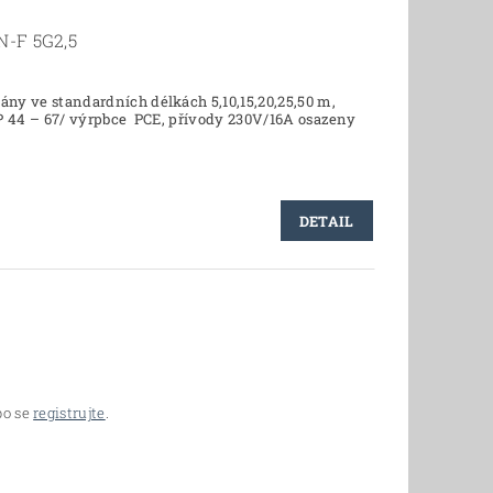
N-F 5G2,5
ány ve standardních délkách 5,10,15,20,25,50 m,
IP 44 – 67/ výrpbce PCE, přívody 230V/16A osazeny
DETAIL
o se
registrujte
.