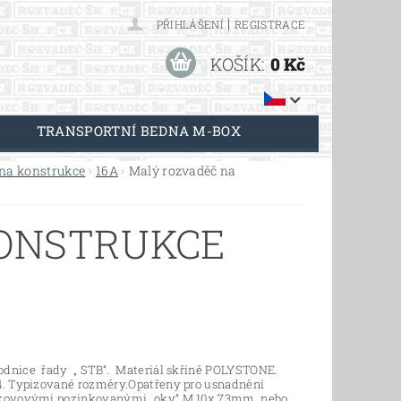
|
PŘIHLÁŠENÍ
REGISTRACE
KOŠÍK:
0 Kč
TRANSPORTNÍ BEDNA M-BOX
na konstrukce
16A
Malý rozvaděč na
KONSTRUKCE
odnice řady „ STB“. Materiál skříně POLYSTONE.
44. Typizované rozměry.Opatřeny pro usnadnění
 kovovými pozinkovanými „oky“ M 10x 73mm, nebo