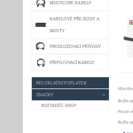
MULTICORE KABELY
KABELOVÉ PŘEJEZDY A
MOSTY
PRODLUŽOVACÍ PŘÍVODY
PŘIPOJOVACÍ KABELY
RECYKLAČNÍ POPLATEK
Hmotn
ZNAČKY
Buďte pr
ROZVADĚČ-SHOP
Pouze r
Buďte pr