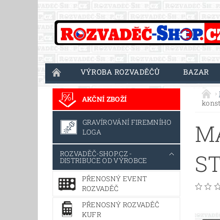
VÝROBA ROZVADĚČŮ
BAZAR
AKČNÍ ZBOŽÍ
kons
GRAVÍROVÁNÍ FIREMNÍHO
M
LOGA
ROZVADĚČ-SHOP.CZ -
ST
DISTRIBUCE OD VÝROBCE
PŘENOSNÝ EVENT
ROZVADĚČ
PŘENOSNÝ ROZVADĚČ
KUFR