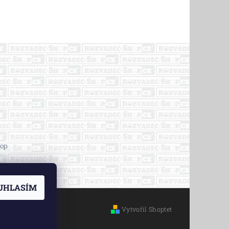
op
UHLASÍM
Vytvořil Shoptet