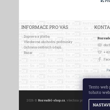
Př
INFORMACE PRO VÁS
KONT
Doprava a platba
Rozvade
Všeobecné obchodní podmínky
obc
Ochrana osobních údajů.
+ 42
Bazar
Fac
Pa
Tento web 
tohoto web
2026 ©
Rozvaděč-shop.cz
, všechna práva vyhrazena
NASTAV