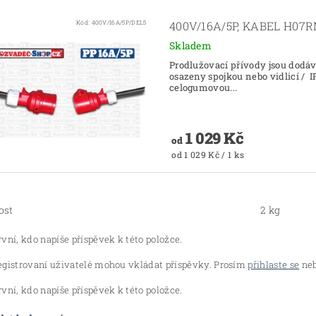
Kód:
400V/16A/5P/DEL5
400V/16A/5P, KABEL H07R
Skladem
Prodlužovací přívody jsou dodáv
osazeny spojkou nebo vidlicí / 
celogumovou...
1 029 Kč
od
od 1 029 Kč / 1 ks
ost
2 kg
vní, kdo napíše příspěvek k této položce.
egistrovaní uživatelé mohou vkládat příspěvky. Prosím
přihlaste se
neb
vní, kdo napíše příspěvek k této položce.